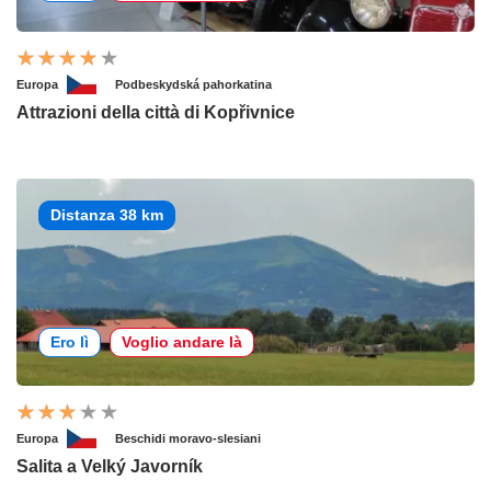
Europa
Podbeskydská pahorkatina
Attrazioni della città di Kopřivnice
Distanza 38 km
Ero lì
Voglio andare là
Europa
Beschidi moravo-slesiani
Salita a Velký Javorník