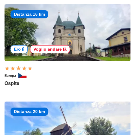
Distanza 16 km
Ero lì
Voglio andare là
Europa
Ospite
Distanza 20 km