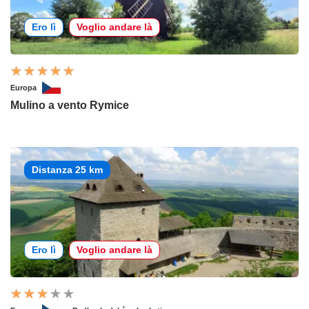
Ero lì
Voglio andare là
Europa
Mulino a vento Rymice
Distanza 25 km
Ero lì
Voglio andare là