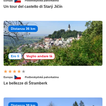
Europa
Podbeskydská pahorkatina
Un tour del castello di Starý Jičín
Distanza 36 km
Ero lì
Voglio andare là
Europa
Podbeskydská pahorkatina
Le bellezze di Štramberk
Distanza 38 km