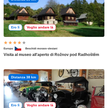
Ero lì
Voglio andare là
Europa
Beschidi moravo-slesiani
Visita al museo all'aperto di Rožnov pod Radhoštěm
Distanza 38 km
Ero lì
Voglio andare là