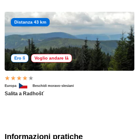
Distanza 43 km
Ero lì
Voglio andare là
Europa
Beschidi moravo-slesiani
Salita a Radhošť
Informazioni pratiche