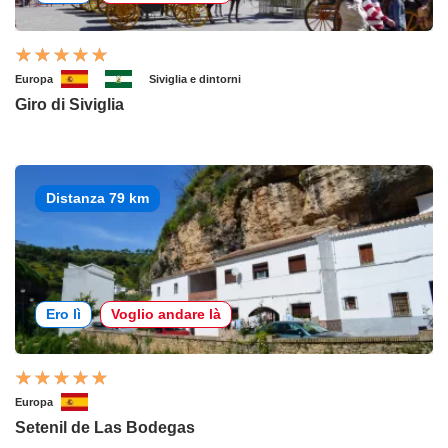
Europa
Siviglia e dintorni
Giro di Siviglia
Distanza 79 km
Ero lì
Voglio andare là
Europa
Setenil de Las Bodegas