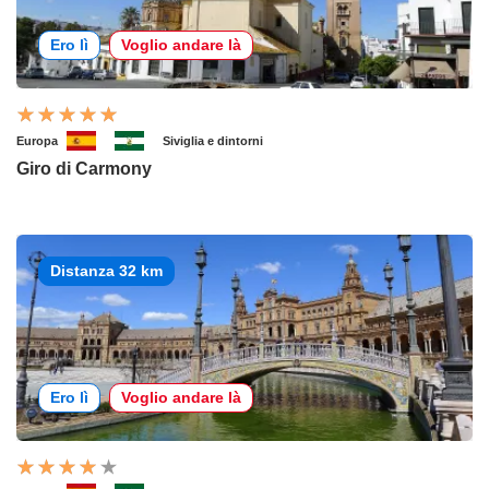
Ero lì
Voglio andare là
Europa
Siviglia e dintorni
Giro di Carmony
Distanza 32 km
Ero lì
Voglio andare là