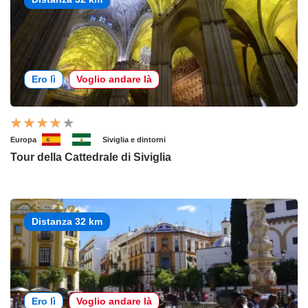
Ero lì
Voglio andare là
Europa
Siviglia e dintorni
Tour della Cattedrale di Siviglia
Distanza 32 km
Ero lì
Voglio andare là