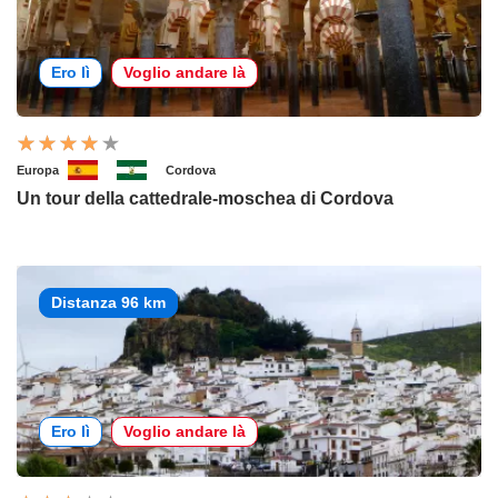
Ero lì
Voglio andare là
Europa
Cordova
Un tour della cattedrale-moschea di Cordova
Distanza 96 km
Ero lì
Voglio andare là