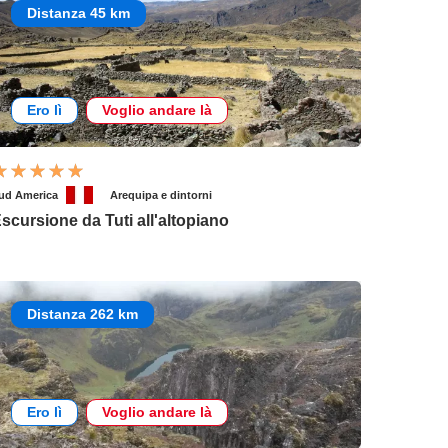
Distanza 45 km
Ero lì
Voglio andare là
ud America
Arequipa e dintorni
scursione da Tuti all'altopiano
Distanza 262 km
Ero lì
Voglio andare là