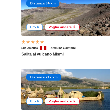
Distanza 34 km
Ero lì
Voglio andare là
Sud America
Arequipa e dintorni
Salita al vulcano Mismi
Distanza 217 km
Ero lì
Voglio andare là