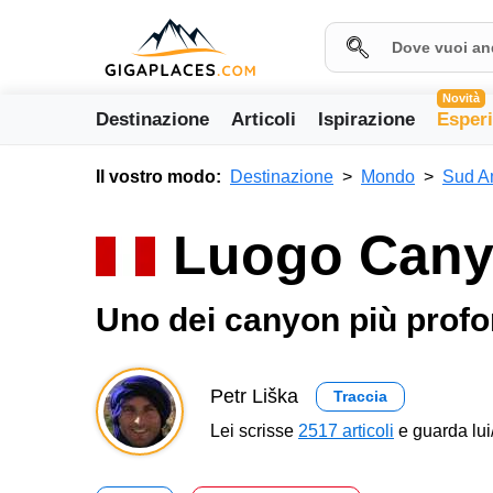
Novità
Destinazione
Articoli
Ispirazione
Esper
Il vostro modo:
Destinazione
Mondo
Sud A
Luogo Cany
Uno dei canyon più prof
Petr Liška
Traccia
Lei scrisse
2517 articoli
e guarda lui/