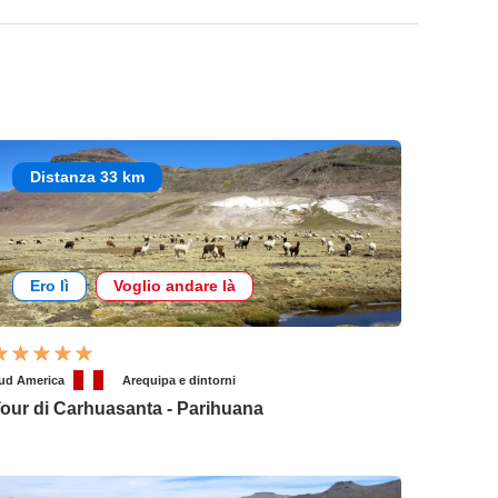
Distanza 33 km
Ero lì
Voglio andare là
ud America
Arequipa e dintorni
our di Carhuasanta - Parihuana