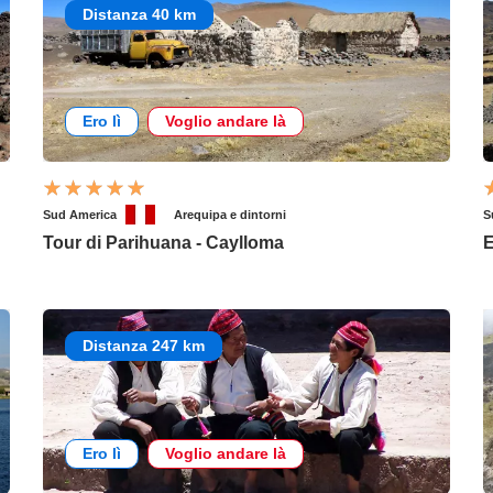
Distanza 40 km
Ero lì
Voglio andare là
Sud America
Arequipa e dintorni
S
Tour di Parihuana - Caylloma
E
Distanza 247 km
Ero lì
Voglio andare là