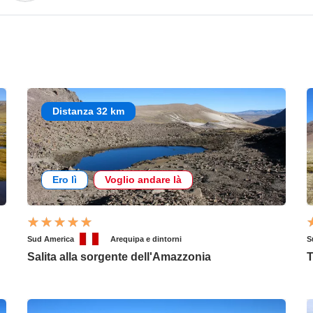
Distanza 32 km
Ero lì
Voglio andare là
Sud America
Arequipa e dintorni
S
Salita alla sorgente dell'Amazzonia
T