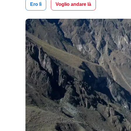
Ero lì
Voglio andare là