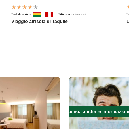
Sud America
Titicaca e dintorni
S
Viaggio all'isola di Taquile
L
Inserisci anche le informazion