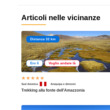
Articoli nelle vicinanze
Distanza 32 km
Ero lì
Voglio andare là
Sud America
Arequipa e dintorni
Trekking alla fonte dell'Amazzonia