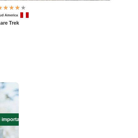
ud America
are Trek
i importanti