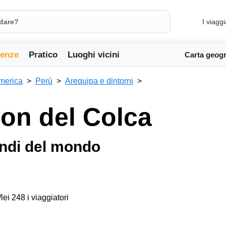
I viaggi
ienze
Pratico
Luoghi vicini
Carta geogr
merica
Perù
Arequipa e dintorni
on del Colca
ondi del mondo
lei 248 i viaggiatori