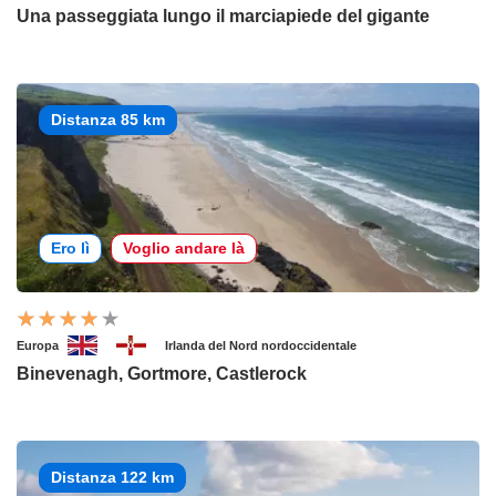
Una passeggiata lungo il marciapiede del gigante
Distanza 85 km
Ero lì
Voglio andare là
Europa
Irlanda del Nord nordoccidentale
Binevenagh, Gortmore, Castlerock
Distanza 122 km