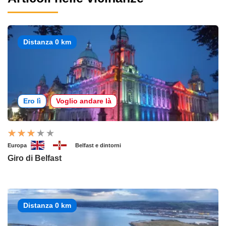
Distanza 0 km
Ero lì
Voglio andare là
Europa
Belfast e dintorni
Giro di Belfast
Distanza 0 km