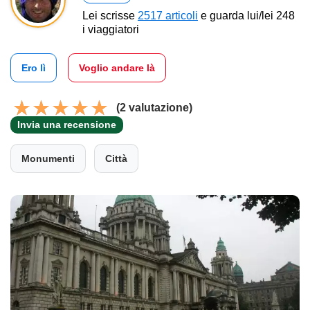
Lei scrisse
2517 articoli
e guarda lui/lei 248
i viaggiatori
Ero lì
Voglio andare là
(2 valutazione)
Invia una recensione
Monumenti
Città