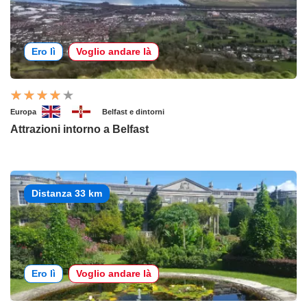
Ero lì
Voglio andare là
Europa
Belfast e dintorni
Attrazioni intorno a Belfast
Distanza 33 km
Ero lì
Voglio andare là