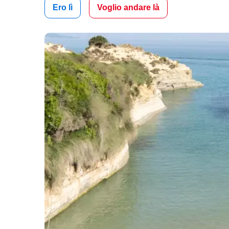
Ero lì
Voglio andare là