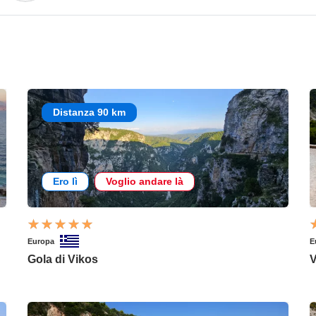
Distanza 90 km
Ero lì
Voglio andare là
Europa
E
Gola di Vikos
V