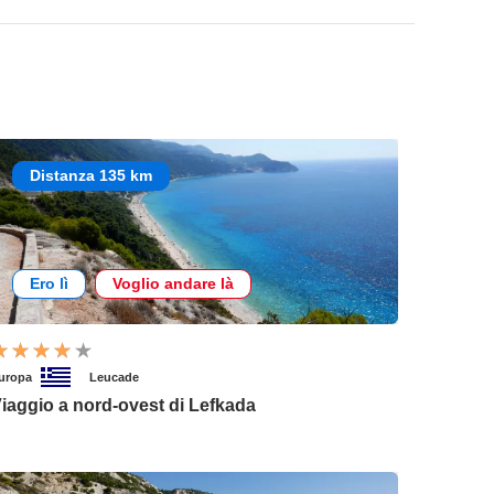
Distanza 135 km
Ero lì
Voglio andare là
uropa
Leucade
iaggio a nord-ovest di Lefkada