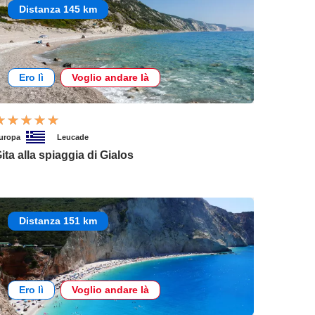
Distanza 145 km
Ero lì
Voglio andare là
uropa
Leucade
ita alla spiaggia di Gialos
Distanza 151 km
Ero lì
Voglio andare là