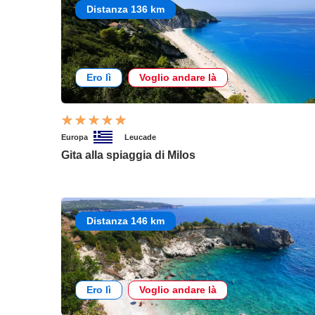
Distanza 136 km
Ero lì
Voglio andare là
Europa
Leucade
Gita alla spiaggia di Milos
Distanza 146 km
Ero lì
Voglio andare là