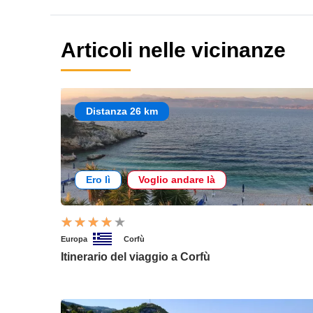
Articoli nelle vicinanze
Distanza 26 km
Ero lì
Voglio andare là
Europa
Corfù
Itinerario del viaggio a Corfù