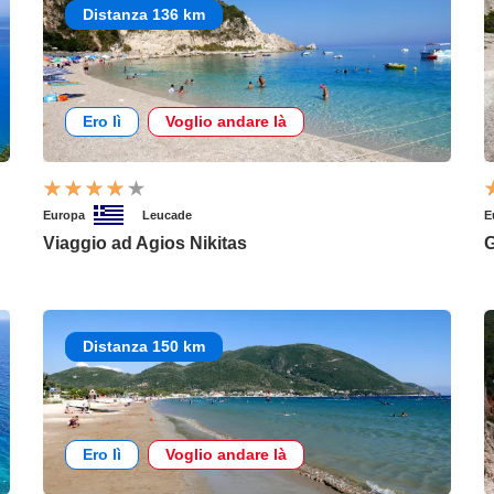
Distanza 136 km
Ero lì
Voglio andare là
Europa
Leucade
E
Viaggio ad Agios Nikitas
G
Distanza 150 km
Ero lì
Voglio andare là