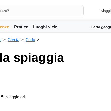
I viaggi
ienze
Pratico
Luoghi vicini
Carta geogr
a
Grecia
Corfù
a spiaggia
 5 i viaggiatori