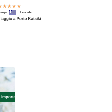
uropa
Leucade
iaggio a Porto Katsiki
i importanti