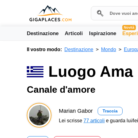
Novità
Destinazione
Articoli
Ispirazione
Esper
Il vostro modo:
Destinazione
Mondo
Europ
Luogo Ama l
Canale d'amore
Marian Gabor
Traccia
Lei scrisse
77 articoli
e guarda lui/lei