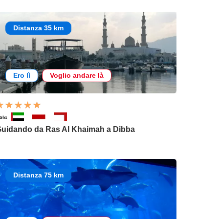
Distanza 35 km
Ero lì
Voglio andare là
sia
uidando da Ras Al Khaimah a Dibba
Distanza 75 km