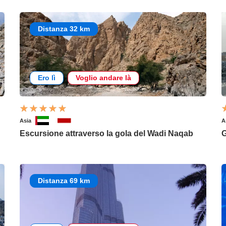
Distanza 32 km
Ero lì
Voglio andare là
Asia
A
Escursione attraverso la gola del Wadi Naqab
G
Distanza 69 km