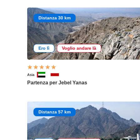
Distanza 30 km
Ero lì
Voglio andare là
Asia
Partenza per Jebel Yanas
Distanza 57 km