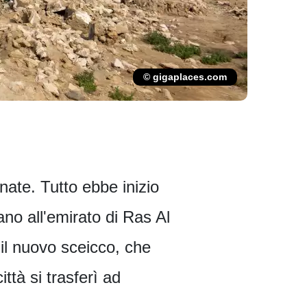
© gigaplaces.com
ate. Tutto ebbe inizio
ano all'emirato di Ras Al
 il nuovo sceicco, che
ttà si trasferì ad