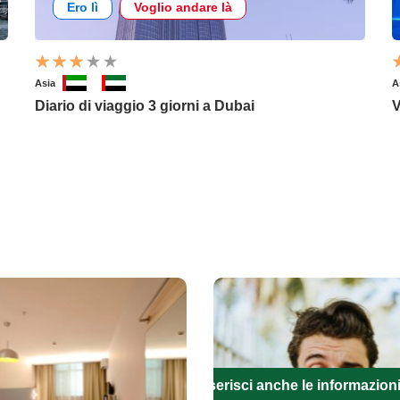
Ero lì
Voglio andare là
Asia
A
Diario di viaggio 3 giorni a Dubai
V
Inserisci anche le informazion