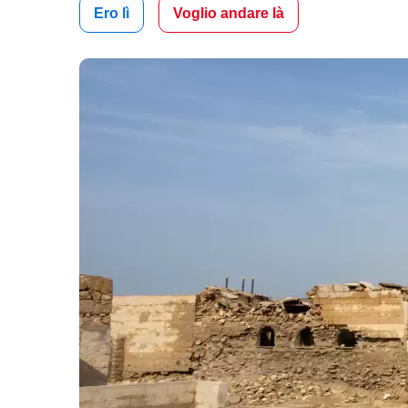
Ero lì
Voglio andare là