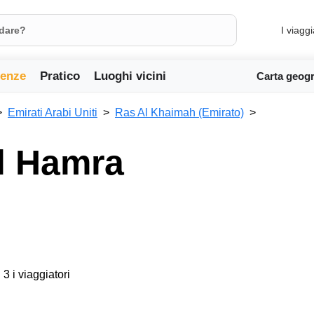
I viaggi
ienze
Pratico
Luoghi vicini
Carta geogr
Emirati Arabi Uniti
Ras Al Khaimah (Emirato)
Al Hamra
 3 i viaggiatori