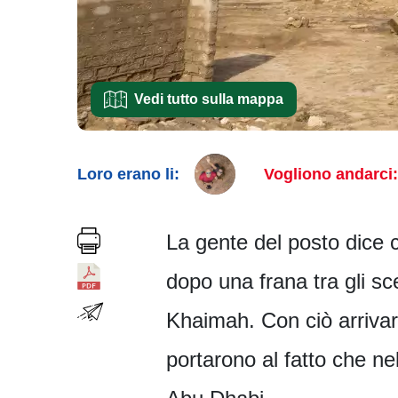
Vedi tutto sulla mappa
Loro erano li:
Vogliono andarci:
La gente del posto dice 
dopo una frana tra gli sc
Khaimah. Con ciò arrivaro
portarono al fatto che nel