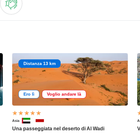
Distanza 13 km
Ero lì
Voglio andare là
Asia
A
Una passeggiata nel deserto di Al Wadi
V