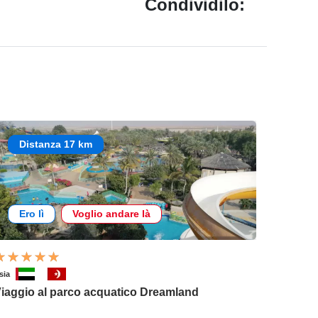
Condividilo:
Distanza 17 km
Ero lì
Voglio andare là
sia
iaggio al parco acquatico Dreamland