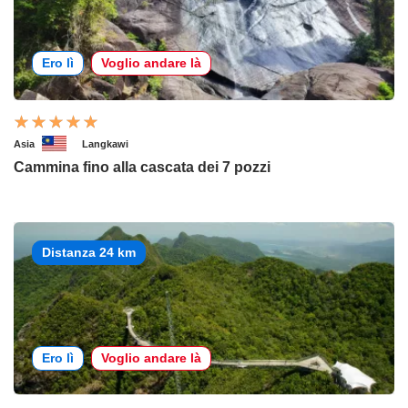
Ero lì
Voglio andare là
Asia
Langkawi
Cammina fino alla cascata dei 7 pozzi
Distanza 24 km
Ero lì
Voglio andare là