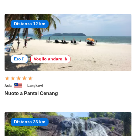
Distanza 12 km
Ero lì
Voglio andare là
Asia
Langkawi
Nuoto a Pantai Cenang
Distanza 23 km