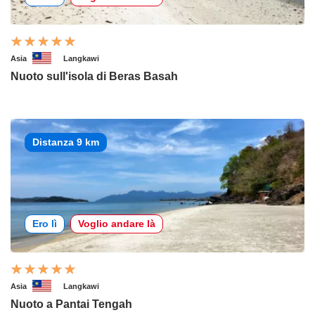
Asia
Langkawi
Nuoto sull'isola di Beras Basah
Distanza 9 km
Ero lì
Voglio andare là
Asia
Langkawi
Nuoto a Pantai Tengah