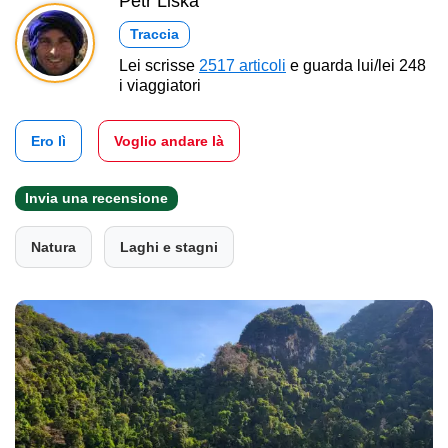
Petr Liška
Traccia
Lei scrisse
2517 articoli
e guarda lui/lei 248
i viaggiatori
Ero lì
Voglio andare là
Invia una recensione
Natura
Laghi e stagni