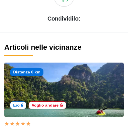
Condividilo:
Articoli nelle vicinanze
Distanza 0 km
Ero lì
Voglio andare là