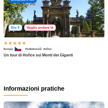
Ero lì
Voglio andare là
Europa
Podkrkonoší
Hořice
Un tour di Hořice sui Monti dei Giganti
Informazioni pratiche