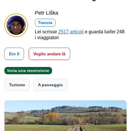
Petr Liška
Traccia
Lei scrisse
2517 articoli
e guarda lui/lei 248
i viaggiatori
Ero lì
Voglio andare là
Invia una recensione
Turismo
A passeggio