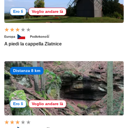
Ero lì
Voglio andare là
Europa
Podkrkonoší
A piedi la cappella Zlatnice
Distanza 8 km
Ero lì
Voglio andare là