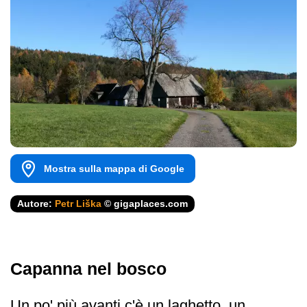
Mostra sulla mappa di Google
Autore:
Petr Liška
© gigaplaces.com
Capanna nel bosco
Un po' più avanti c'è un laghetto, un