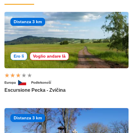
Distanza 3 km
Ero lì
Voglio andare là
Europa
Podkrkonoší
Escursione Pecka - Zvičina
Distanza 3 km