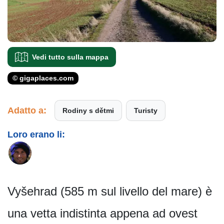
Vedi tutto sulla mappa
© gigaplaces.com
Adatto a:
Rodiny s dětmi
Turisty
Loro erano li:
Vyšehrad (585 m sul livello del mare) è
una vetta indistinta appena ad ovest