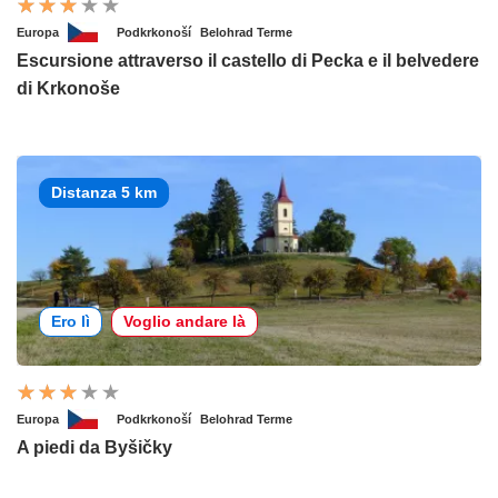
Europa
Podkrkonoší
Belohrad Terme
Escursione attraverso il castello di Pecka e il belvedere
di Krkonoše
Distanza 5 km
Ero lì
Voglio andare là
Europa
Podkrkonoší
Belohrad Terme
A piedi da Byšičky