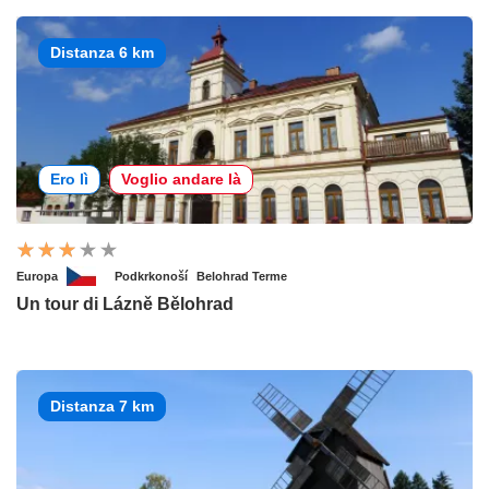
Distanza 6 km
Ero lì
Voglio andare là
Europa
Podkrkonoší
Belohrad Terme
Un tour di Lázně Bělohrad
Distanza 7 km