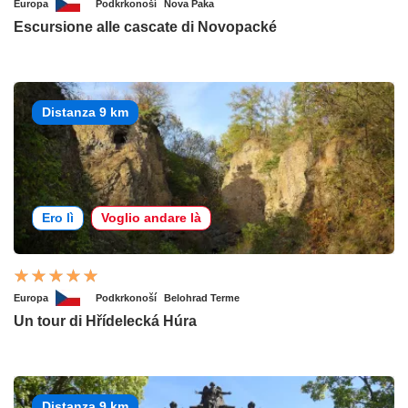
Europa
Podkrkonoší
Nova Paka
Escursione alle cascate di Novopacké
Distanza 9 km
Ero lì
Voglio andare là
Europa
Podkrkonoší
Belohrad Terme
Un tour di Hřídelecká Húra
Distanza 9 km