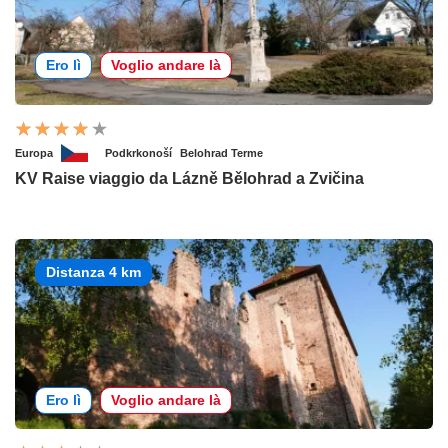
Ero lì
Voglio andare là
Europa
Podkrkonoší
Belohrad Terme
KV Raise viaggio da Lázně Bělohrad a Zvičina
Distanza 4 km
Ero lì
Voglio andare là