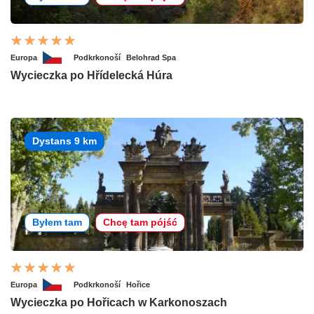
Europa
Podkrkonoší
Belohrad Spa
Wycieczka po Hřídelecká Húra
Dystans 9 km
Byłem tam
Chcę tam pójść
Europa
Podkrkonoší
Hořice
Wycieczka po Hořicach w Karkonoszach