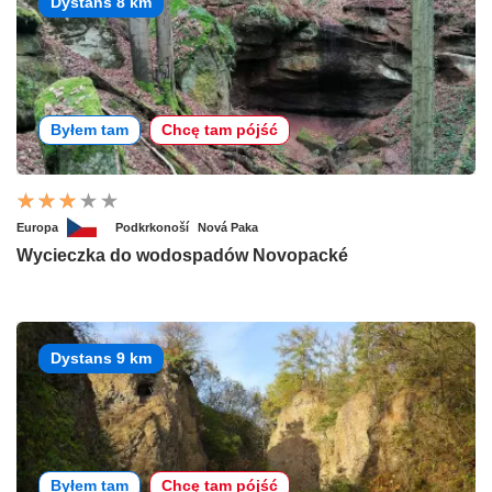
Dystans 8 km
Byłem tam
Chcę tam pójść
Europa
Podkrkonoší
Nová Paka
Wycieczka do wodospadów Novopacké
Dystans 9 km
Byłem tam
Chcę tam pójść