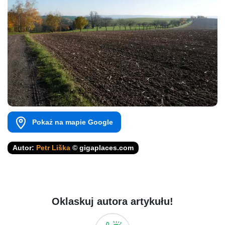
Pokaż na mapie Google
Autor:
Petr Liška
© gigaplaces.com
Oklaskuj autora artykułu!