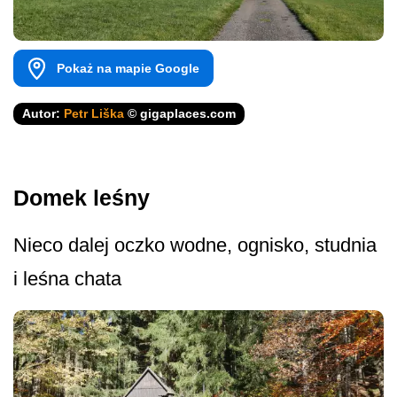
Pokaż na mapie Google
Autor:
Petr Liška
© gigaplaces.com
Domek leśny
Nieco dalej oczko wodne, ognisko, studnia
i leśna chata