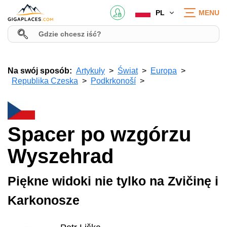
PL
MENU
Na swój sposób:
Artykuły
Świat
Europa
Republika Czeska
Podkrkonoší
Spacer po wzgórzu
Wyszehrad
Piękne widoki nie tylko na Zvičinę i
Karkonosze