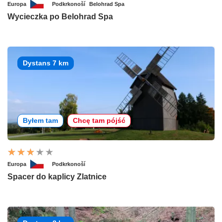
Europa
Podkrkonoší
Belohrad Spa
Wycieczka po Belohrad Spa
Dystans 7 km
Byłem tam
Chcę tam pójść
Europa
Podkrkonoší
Spacer do kaplicy Zlatnice