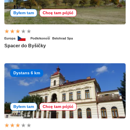
Byłem tam
Chcę tam pójść
Europa
Podkrkonoší
Belohrad Spa
Spacer do Byšičky
Dystans 6 km
Byłem tam
Chcę tam pójść