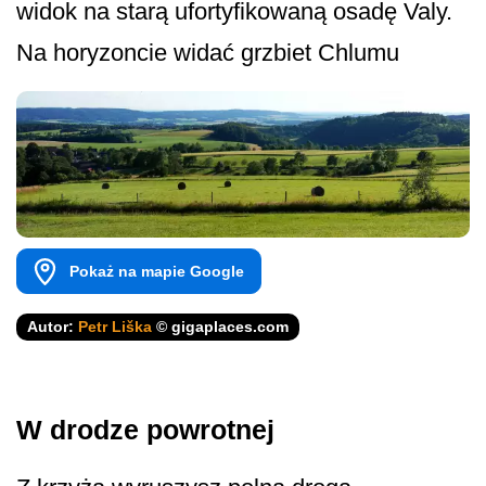
widok na starą ufortyfikowaną osadę Valy.
Na horyzoncie widać grzbiet Chlumu
Pokaż na mapie Google
Autor:
Petr Liška
© gigaplaces.com
W drodze powrotnej