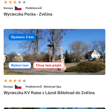
Europa
Podkrkonoší
Wycieczka Pecka - Zvičina
Dystans 3 km
Byłem tam
Chcę tam pójść
Europa
Podkrkonoší
Belohrad Spa
Wycieczka KV Raise z Lázně Bělohrad do Zvičina