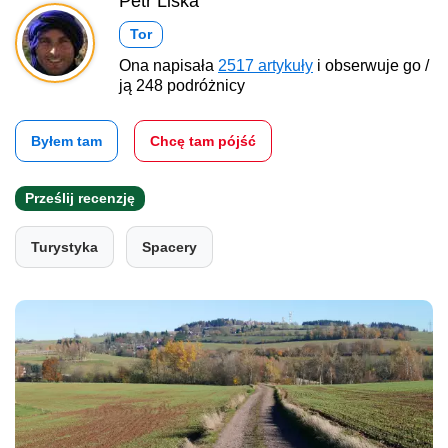
Petr Liška
Tor
Ona napisała
2517 artykuły
i obserwuje go /
ją 248 podróżnicy
Byłem tam
Chcę tam pójść
Prześlij recenzję
Turystyka
Spacery