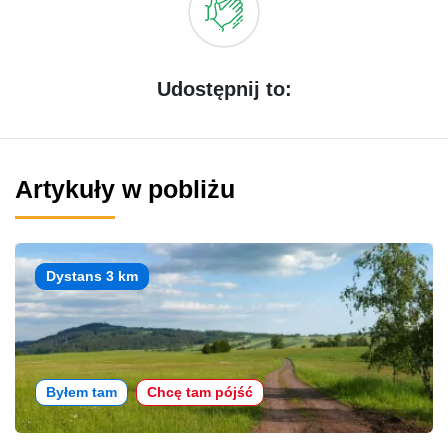
Udostępnij to:
Artykuły w pobliżu
Dystans 3 km
Byłem tam
Chcę tam pójść