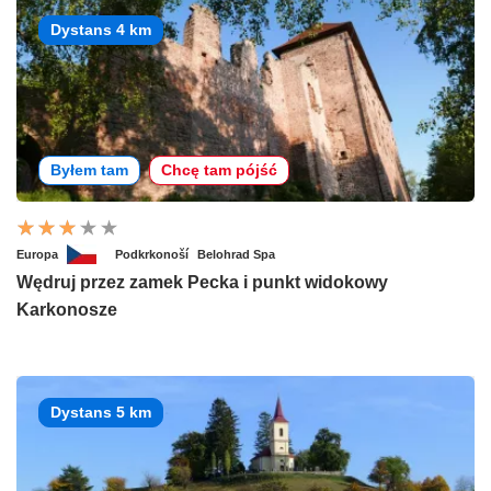
Dystans 4 km
Byłem tam
Chcę tam pójść
Europa
Podkrkonoší
Belohrad Spa
Wędruj przez zamek Pecka i punkt widokowy
Karkonosze
Dystans 5 km