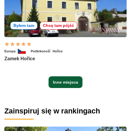
Byłem tam
Chcę tam pójść
Europa
Podkrkonoší
Hořice
Zamek Hořice
Inne miejsca
Zainspiruj się w rankingach