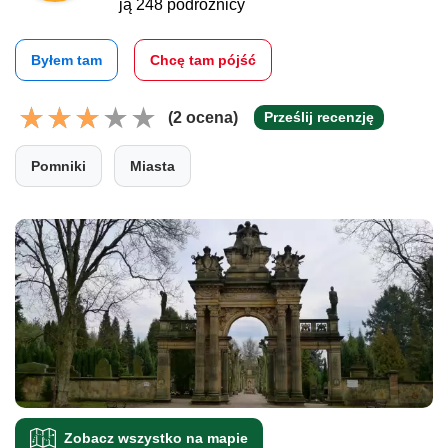
ją 248 podróżnicy
Byłem tam
Chcę tam pójść
(2 ocena)
Prześlij recenzję
Pomniki
Miasta
Zobacz wszystko na mapie