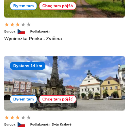
Byłem tam
Chcę tam pójść
Europa
Podkrkonoší
Wycieczka Pecka - Zvičina
Dystans 14 km
Byłem tam
Chcę tam pójść
Europa
Podkrkonoší
Dvůr Králové