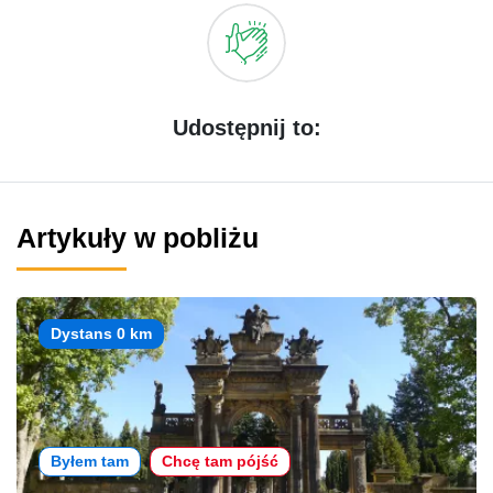
Udostępnij to:
Artykuły w pobliżu
Dystans 0 km
Byłem tam
Chcę tam pójść