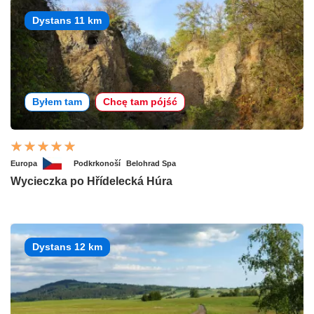
Dystans 11 km
Byłem tam
Chcę tam pójść
Europa
Podkrkonoší
Belohrad Spa
Wycieczka po Hřídelecká Húra
Dystans 12 km