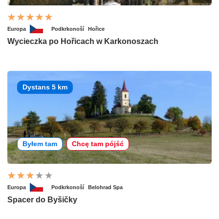
Europa
Podkrkonoší
Hořice
Wycieczka po Hořicach w Karkonoszach
Dystans 5 km
Byłem tam
Chcę tam pójść
Europa
Podkrkonoší
Belohrad Spa
Spacer do Byšičky