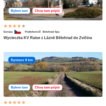
Byłem tam
Chcę tam pójść
Europa
Podkrkonoší
Belohrad Spa
Wycieczka KV Raise z Lázně Bělohrad do Zvičina
Dystans 9 km
Byłem tam
Chcę tam pójść