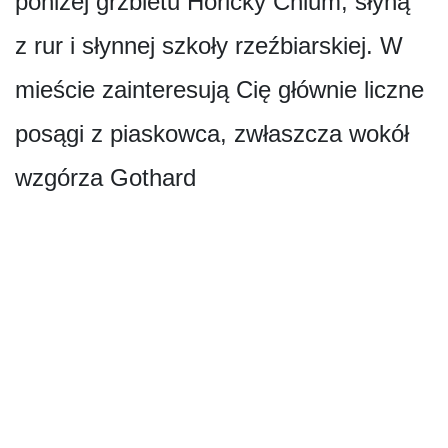
poniżej grzbietu Hořický Chlum, słyną
z rur i słynnej szkoły rzeźbiarskiej. W
mieście zainteresują Cię głównie liczne
posągi z piaskowca, zwłaszcza wokół
wzgórza Gothard