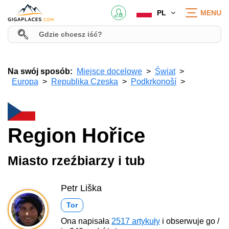
PL
MENU
Na swój sposób:
Miejsce docelowe
Świat
Europa
Republika Czeska
Podkrkonoší
Region Hořice
Miasto rzeźbiarzy i tub
Petr Liška
Tor
Ona napisała
2517 artykuły
i obserwuje go /