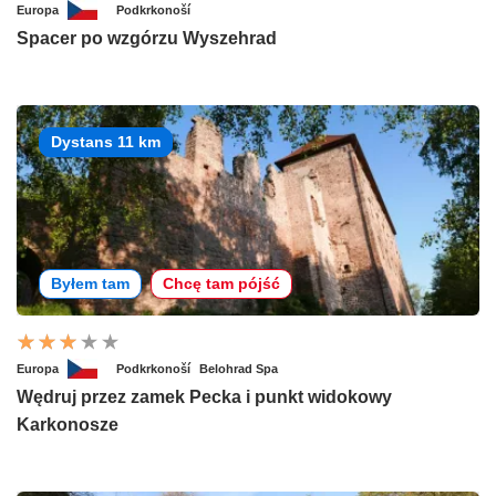
Europa
Podkrkonoší
Spacer po wzgórzu Wyszehrad
Dystans 11 km
Byłem tam
Chcę tam pójść
Europa
Podkrkonoší
Belohrad Spa
Wędruj przez zamek Pecka i punkt widokowy
Karkonosze