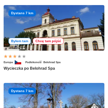
Dystans 7 km
Byłem tam
Chcę tam pójść
Europa
Podkrkonoší
Belohrad Spa
Wycieczka po Belohrad Spa
Dystans 7 km