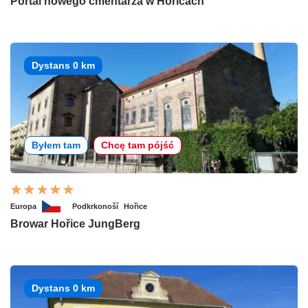
Portal nowego cmentarza w Hořicach
Dystans 0 km
Byłem tam
Chcę tam pójść
Europa
Podkrkonoší
Hořice
Browar Hořice JungBerg
Dystans 0 km