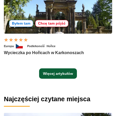
Byłem tam
Chcę tam pójść
Europa
Podkrkonoší
Hořice
Wycieczka po Hořicach w Karkonoszach
Więcej artykułów
Najczęściej czytane miejsca