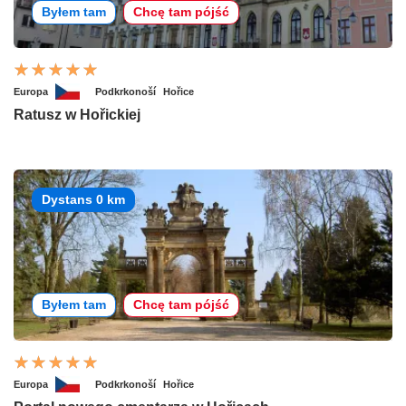
Byłem tam
Chcę tam pójść
Europa
Podkrkonoší
Hořice
Ratusz w Hořickiej
Dystans 0 km
Byłem tam
Chcę tam pójść
Europa
Podkrkonoší
Hořice