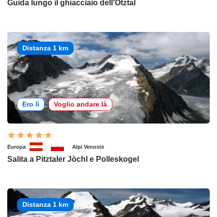
Guida lungo il ghiacciaio dell'Ötztal
Distanza 1 km
Ero lì
Voglio andare là
Europa
Alpi Venoste
Salita a Pitztaler Jöchl e Polleskogel
Distanza 1 km