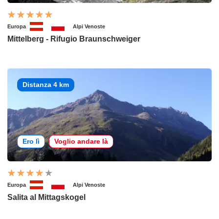
Europa
Alpi Venoste
Mittelberg - Rifugio Braunschweiger
Distanza 4 km
Ero lì
Voglio andare là
Europa
Alpi Venoste
Salita al Mittagskogel