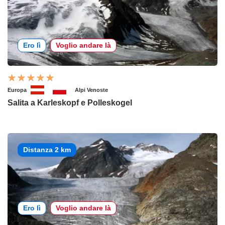
Ero lì
Voglio andare là
Europa
Alpi Venoste
Salita a Karleskopf e Polleskogel
Distanza 2 km
Ero lì
Voglio andare là