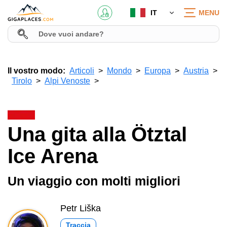
IT
MENU
Il vostro modo:
Articoli
Mondo
Europa
Austria
Tirolo
Alpi Venoste
Una gita alla Ötztal
Ice Arena
Un viaggio con molti migliori
Petr Liška
Traccia