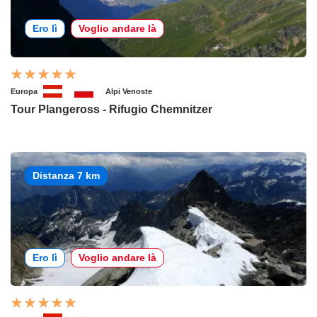
Ero lì
Voglio andare là
Europa
Alpi Venoste
Tour Plangeross - Rifugio Chemnitzer
Distanza 7 km
Ero lì
Voglio andare là