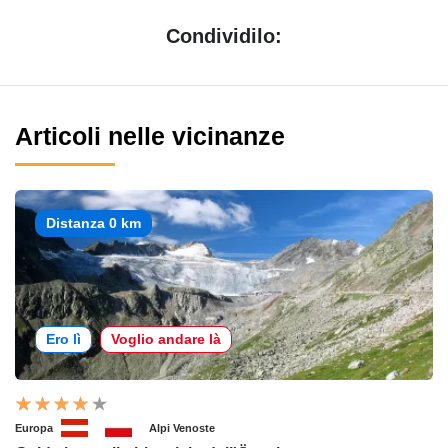
Condividilo:
Articoli nelle vicinanze
Distanza 0 km
Ero lì
Voglio andare là
Europa
Alpi Venoste