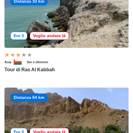
Distanza 33 km
Ero lì
Voglio andare là
Asia
Sur e dintorni
Tour di Ras Al Kabbah
Distanza 64 km
Ero lì
Voglio andare là