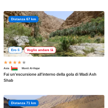
Distanza 67 km
Ero lì
Voglio andare là
Asia
Monti Al-Hajar
Fai un'escursione all'interno della gola di Wadi Ash
Shab
Distanza 71 km