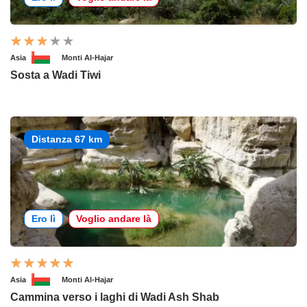
Asia
Monti Al-Hajar
Sosta a Wadi Tiwi
Distanza 67 km
Ero lì
Voglio andare là
Asia
Monti Al-Hajar
Cammina verso i laghi di Wadi Ash Shab