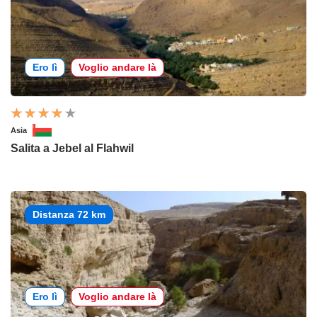
Ero lì
Voglio andare là
Asia
Salita a Jebel al Flahwil
Distanza 72 km
Ero lì
Voglio andare là