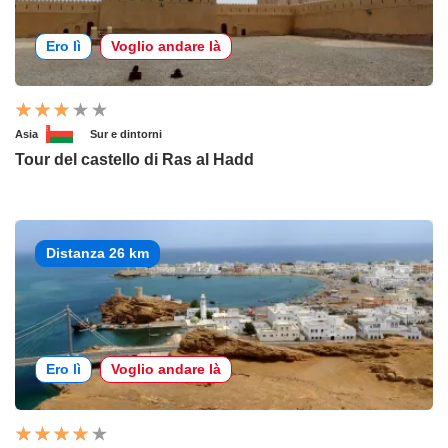
Ero lì
Voglio andare là
Asia
Sur e dintorni
Tour del castello di Ras al Hadd
Distanza 26 km
Ero lì
Voglio andare là