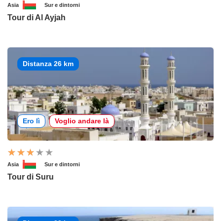
Asia
Sur e dintorni
Tour di Al Ayjah
Distanza 26 km
Ero lì
Voglio andare là
Asia
Sur e dintorni
Tour di Suru