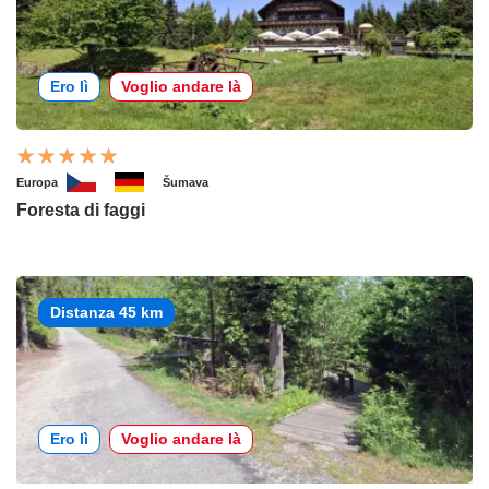
Ero lì
Voglio andare là
Europa
Šumava
Foresta di faggi
Distanza 45 km
Ero lì
Voglio andare là