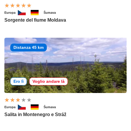
Europa
Šumava
Sorgente del fiume Moldava
Distanza 45 km
Ero lì
Voglio andare là
Europa
Šumava
Salita in Montenegro e Stráž