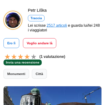
Petr Liška
Traccia
Lei scrisse
2517 articoli
e guarda lui/lei 248
i viaggiatori
Ero lì
Voglio andare là
(1 valutazione)
Invia una recensione
Monumenti
Città