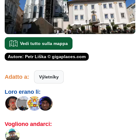
Vedi tutto sulla mappa
Autore: Petr Liška © gigaplaces.com
Adatto a:
Výletníky
Loro erano li:
Vogliono andarci: