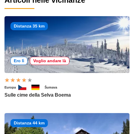
Articoli nelle vicinanze
Distanza 35 km
Ero lì
Voglio andare là
Europa
Šumava
Sulle cime della Selva Boema
Distanza 44 km