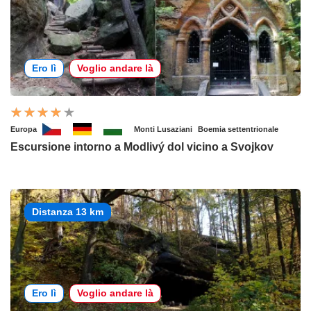
Ero lì
Voglio andare là
Europa
Monti Lusaziani
Boemia settentrionale
Escursione intorno a Modlivý dol vicino a Svojkov
Distanza 13 km
Ero lì
Voglio andare là