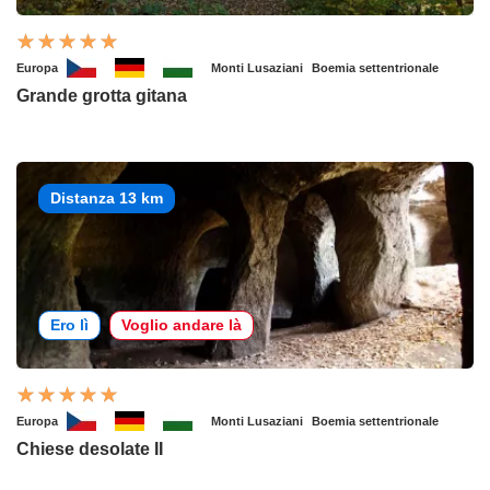
Europa
Monti Lusaziani
Boemia settentrionale
Grande grotta gitana
Distanza 13 km
Ero lì
Voglio andare là
Europa
Monti Lusaziani
Boemia settentrionale
Chiese desolate II