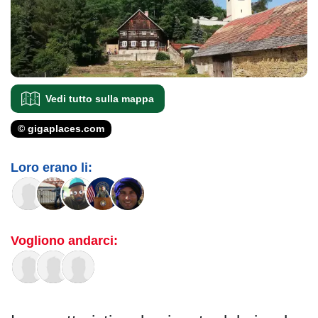
Vedi tutto sulla mappa
© gigaplaces.com
Loro erano li:
Vogliono andarci: