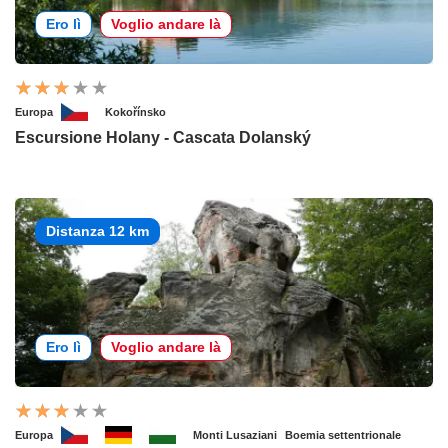
Ero lì
Voglio andare là
Europa
Kokořínsko
Escursione Holany - Cascata Dolanský
Distanza 12 km
Ero lì
Voglio andare là
Europa
Monti Lusaziani
Boemia settentrionale