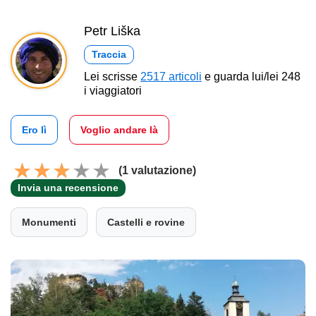
Petr Liška
Traccia
Lei scrisse
2517 articoli
e guarda lui/lei 248
i viaggiatori
Ero lì
Voglio andare là
(1 valutazione)
Invia una recensione
Monumenti
Castelli e rovine