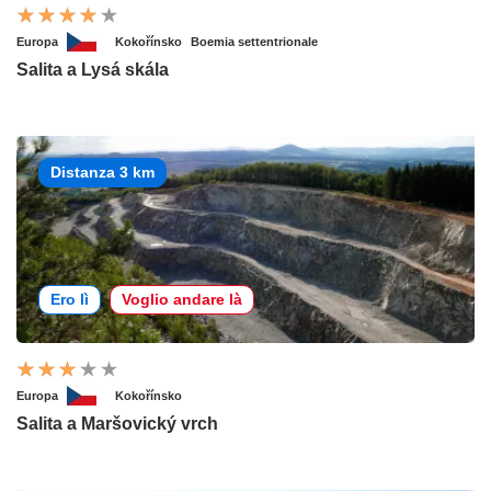
Europa
Kokořínsko
Boemia settentrionale
Salita a Lysá skála
Distanza 3 km
Ero lì
Voglio andare là
Europa
Kokořínsko
Salita a Maršovický vrch