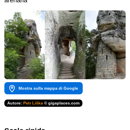
arenaria
Mostra sulla mappa di Google
Autore:
Petr Liška
© gigaplaces.com