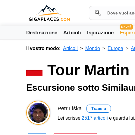
Novità
Destinazione
Articoli
Ispirazione
Esper
Il vostro modo:
Articoli
Mondo
Europa
A
Tour Martin
Escursione sotto Similau
Petr Liška
Traccia
Lei scrisse
2517 articoli
e guarda lui/