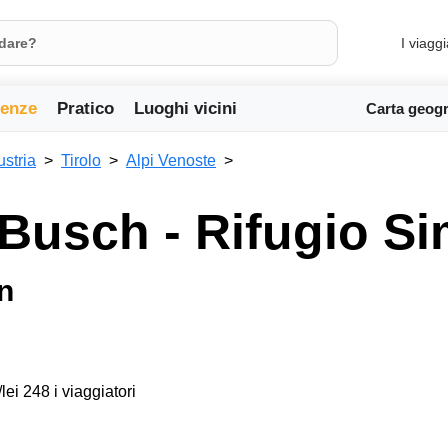
I viaggi
ienze
Pratico
Luoghi vicini
Carta geogr
ustria
Tirolo
Alpi Venoste
 Busch - Rifugio Si
n
lei 248 i viaggiatori