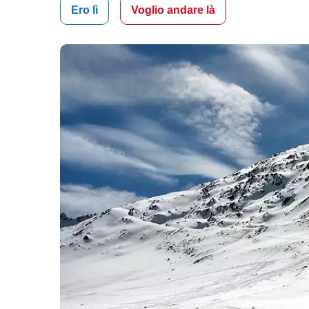
Ero lì
Voglio andare là