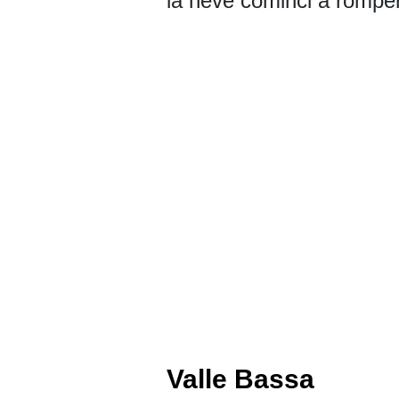
la neve cominci a romper
Valle Bassa