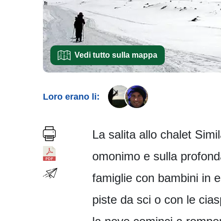
Vedi tutto sulla mappa
Loro erano li:
La salita allo chalet Simi
omonimo e sulla profonda
famiglie con bambini in e
piste da sci o con le ci