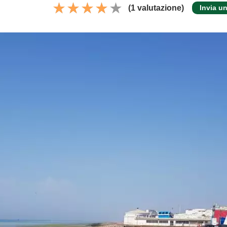
(1 valutazione)
Invia u