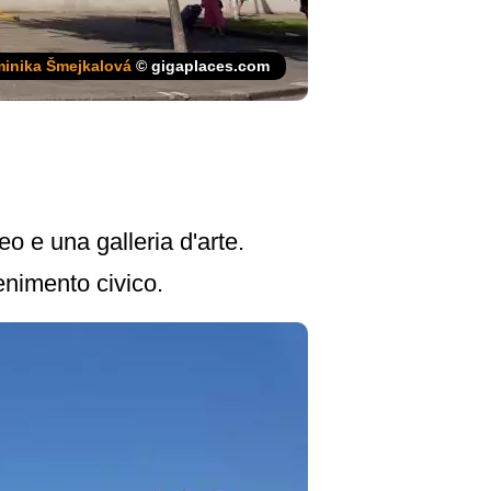
inika Šmejkalová
© gigaplaces.com
o e una galleria d'arte.
tenimento civico.