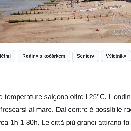
dětmi
Rodiny s kočárkem
Seniory
Výletníky
e temperature salgono oltre i 25°C, i londin
infrescarsi al mare. Dal centro è possibile r
irca 1h-1:30h. Le città più grandi attirano f