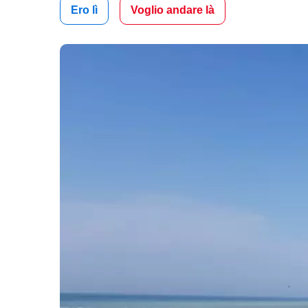
Ero lì
Voglio andare là