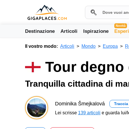
Novità
Destinazione
Articoli
Ispirazione
Esper
Il vostro modo:
Articoli
Mondo
Europa
R
Tour degno 
Tranquilla cittadina di ma
Dominika Šmejkalová
Traccia
Lei scrisse
139 articoli
e guarda lui/l