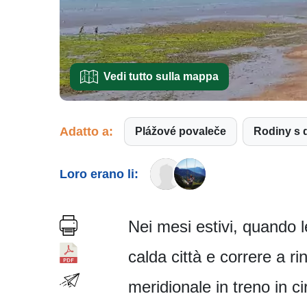
Vedi tutto sulla mappa
Adatto a:
Plážové povaleče
Rodiny s 
Loro erano li:
Nei mesi estivi, quando l
calda città e correre a r
meridionale in treno in c