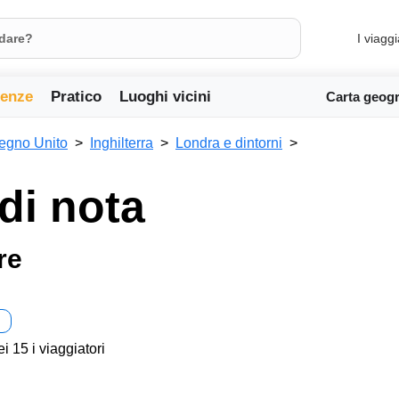
I viaggi
ienze
Pratico
Luoghi vicini
Carta geogr
egno Unito
Inghilterra
Londra e dintorni
di nota
re
ei 15 i viaggiatori