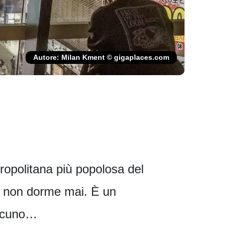
Autore: Milan Kment © gigaplaces.com
ropolitana più popolosa del
he non dorme mai. È un
ascuno…