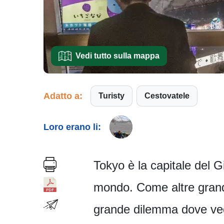
Vedi tutto sulla mappa
Adatto a:
Turisty
Cestovatele
Loro erano li:
Tokyo è la capitale del 
mondo. Come altre grandi
grande dilemma dove ved