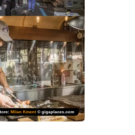
tore:
Milan Kment
© gigaplaces.com