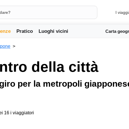
I viaggi
ienze
Pratico
Luoghi vicini
Carta geogr
ppone
ntro della città
 giro per la metropoli giappones
ei 16 i viaggiatori