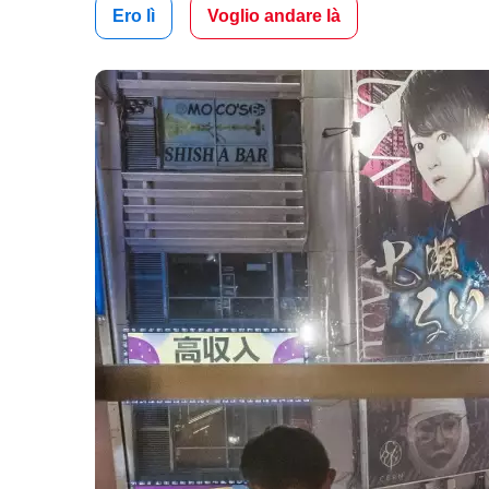
Ero lì
Voglio andare là