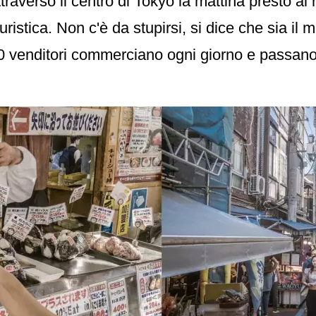
ttraverso il centro di Tokyo la mattina presto al
ristica. Non c'è da stupirsi, si dice che sia il
0 venditori commerciano ogni giorno e passano