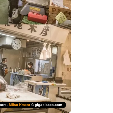
tore:
Milan Kment
© gigaplaces.com