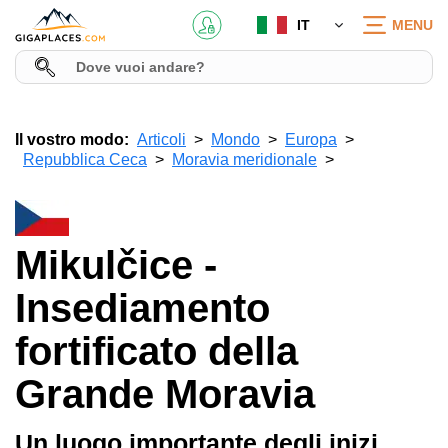
IT
MENU
Il vostro modo:
Articoli
Mondo
Europa
Repubblica Ceca
Moravia meridionale
Mikulčice -
Insediamento
fortificato della
Grande Moravia
Un luogo importante degli inizi