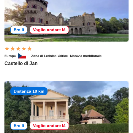
Ero lì
Voglio andare là
Europa
Zona di Lednice-Valtice
Moravia meridionale
Castello di Jan
Distanza 18 km
Ero lì
Voglio andare là