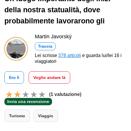
della nostra statualità, dove
probabilmente lavorarono gli
Martin Javorský
Traccia
Lei scrisse
378 articoli
e guarda lui/lei 16 i
viaggiatori
Ero lì
Voglio andare là
(1 valutazione)
Invia una recensione
Turismo
Viaggio