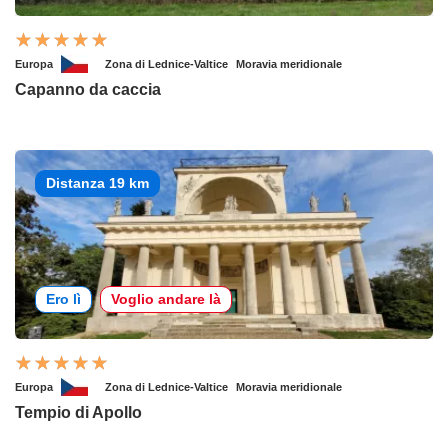
Europa
Zona di Lednice-Valtice
Moravia meridionale
Capanno da caccia
Distanza 19 km
Ero lì
Voglio andare là
Europa
Zona di Lednice-Valtice
Moravia meridionale
Tempio di Apollo