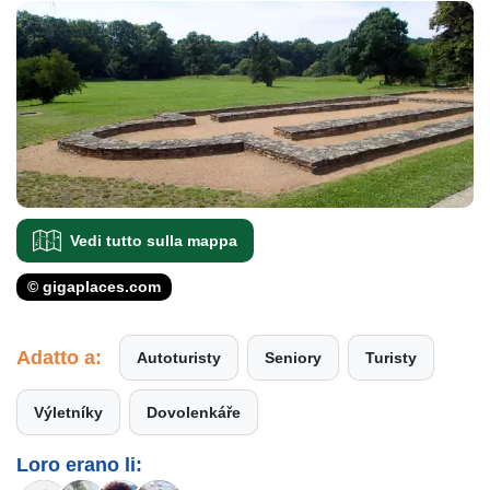
Vedi tutto sulla mappa
© gigaplaces.com
Adatto a:
Autoturisty
Seniory
Turisty
Výletníky
Dovolenkáře
Loro erano li: