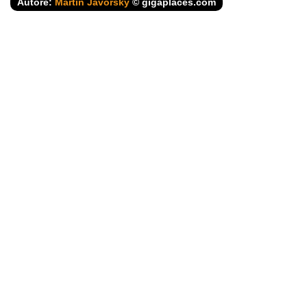
Autore:
Martin Javorský
© gigaplaces.com