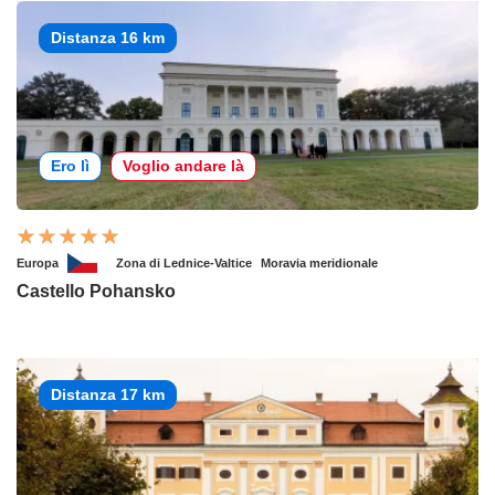
Distanza 16 km
Ero lì
Voglio andare là
Europa
Zona di Lednice-Valtice
Moravia meridionale
Castello Pohansko
Distanza 17 km