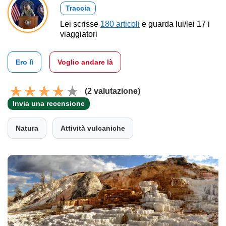
Traccia
Lei scrisse
180 articoli
e guarda lui/lei 17 i
viaggiatori
Ero lì
Voglio andare là
(2 valutazione)
Invia una recensione
Natura
Attività vulcaniche