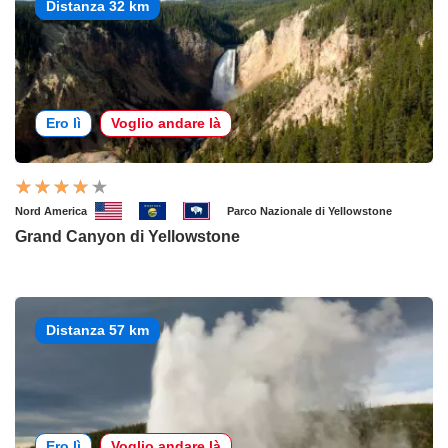
Distanza 32 km
Ero lì
Voglio andare là
Nord America
Parco Nazionale di Yellowstone
Grand Canyon di Yellowstone
Distanza 57 km
Ero lì
Voglio andare là