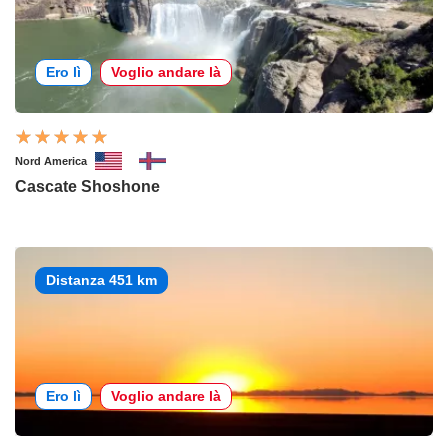
Ero lì
Voglio andare là
Nord America
Cascate Shoshone
Distanza 451 km
Ero lì
Voglio andare là