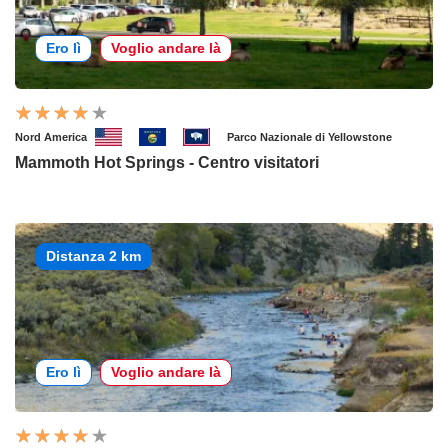
Ero lì
Voglio andare là
Nord America
Parco Nazionale di Yellowstone
Mammoth Hot Springs - Centro visitatori
Distanza 2 km
Ero lì
Voglio andare là