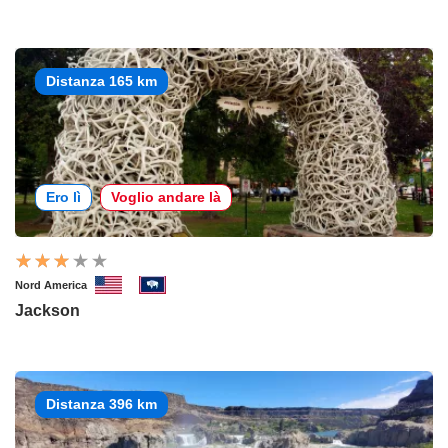
Distanza 165 km
Ero lì
Voglio andare là
Nord America
Jackson
Distanza 396 km