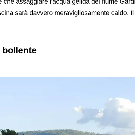
re che assaggiare l'acqua gelida del fiume Gard
scina sarà davvero meravigliosamente caldo. Il
 bollente