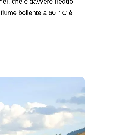
ner, che è davvero freddo,
 fiume bollente a 60 ° C è