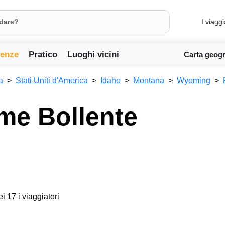
I viaggi
ienze
Pratico
Luoghi vicini
Carta geogr
a
Stati Uniti d'America
Idaho
Montana
Wyoming
ume Bollente
ei 17 i viaggiatori