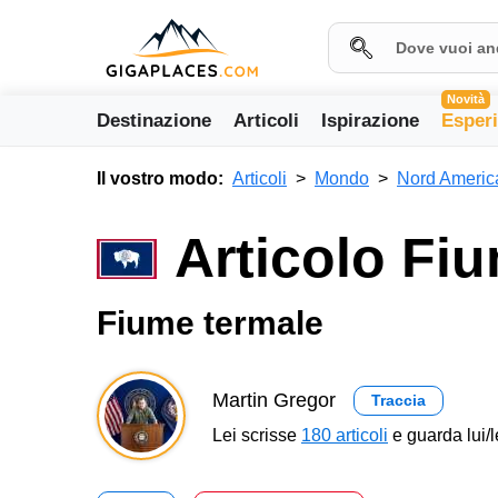
Novità
Destinazione
Articoli
Ispirazione
Esper
Il vostro modo:
Articoli
Mondo
Nord Americ
Articolo Fi
Fiume termale
Martin Gregor
Traccia
Lei scrisse
180 articoli
e guarda lui/l