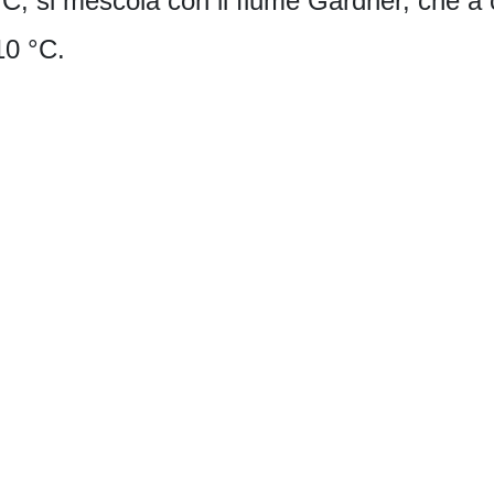
°C, si mescola con il fiume Gardner, che a 
10 °C.