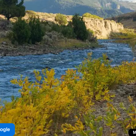
oogle
M