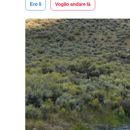
Ero lì
Voglio andare là