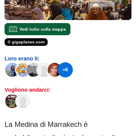
Vedi tutto sulla mappa
© gigaplaces.com
Loro erano li:
+6
Vogliono andarci:
La Medina di Marrakech è