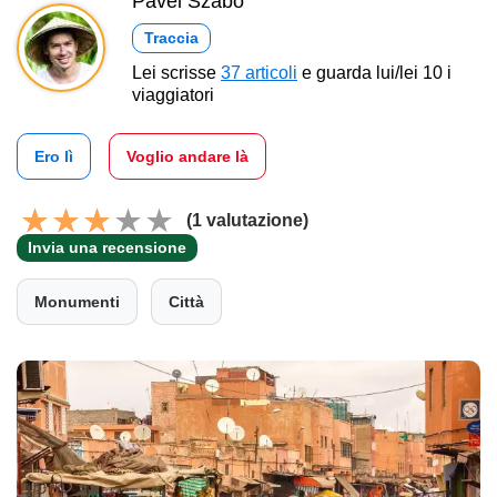
Pavel Szabo
Traccia
Lei scrisse
37 articoli
e guarda lui/lei 10 i
viaggiatori
Ero lì
Voglio andare là
(1 valutazione)
Invia una recensione
Monumenti
Città