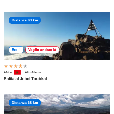
Distanza 63 km
Ero lì
Voglio andare là
Africa
Alto Atlante
Salita al Jebel Toubkal
Distanza 68 km