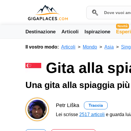
Novità
Destinazione
Articoli
Ispirazione
Esper
Il vostro modo:
Articoli
Mondo
Asia
Sing
Gita alla sp
Una gita alla spiaggia pi
Petr Liška
Traccia
Lei scrisse
2517 articoli
e guarda lui/