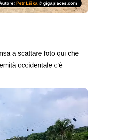
Autore:
Petr Liška
© gigaplaces.com
nsa a scattare foto qui che
remità occidentale c'è