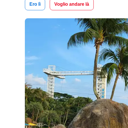
Ero lì
Voglio andare là