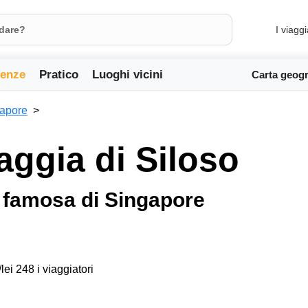
I viaggi
ienze
Pratico
Luoghi vicini
Carta geogr
apore
iaggia di Siloso
ù famosa di Singapore
lei 248 i viaggiatori