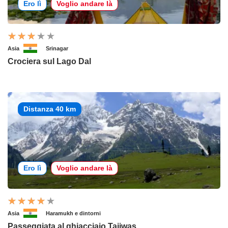
Ero lì
Voglio andare là
Asia
Srinagar
Crociera sul Lago Dal
Distanza 40 km
Ero lì
Voglio andare là
Asia
Haramukh e dintorni
Passeggiata al ghiacciaio Tajiwas