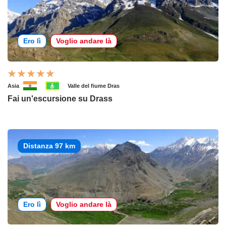
Ero lì
Voglio andare là
Asia
Valle del fiume Dras
Fai un'escursione su Drass
Distanza 97 km
Ero lì
Voglio andare là