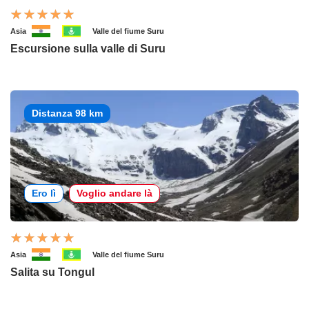
Asia
Valle del fiume Suru
Escursione sulla valle di Suru
Distanza 98 km
Ero lì
Voglio andare là
Asia
Valle del fiume Suru
Salita su Tongul