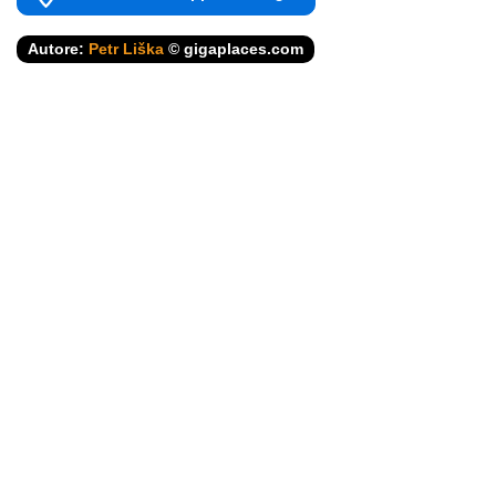
Autore:
Petr Liška
© gigaplaces.com