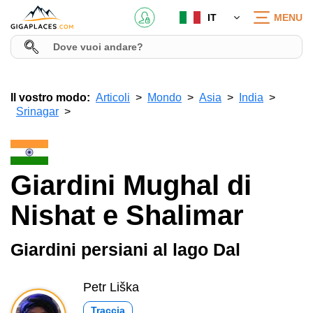
IT
MENU
Il vostro modo:
Articoli
Mondo
Asia
India
Srinagar
Giardini Mughal di
Nishat e Shalimar
Giardini persiani al lago Dal
Petr Liška
Traccia