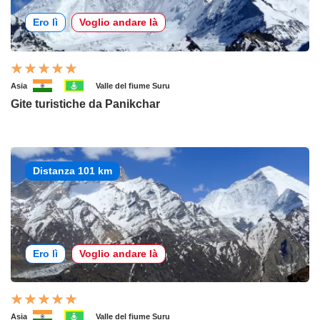
Ero lì
Voglio andare là
Asia
Valle del fiume Suru
Gite turistiche da Panikchar
Distanza 101 km
Ero lì
Voglio andare là
Asia
Valle del fiume Suru