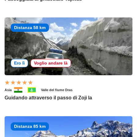
Distanza 58 km
Ero lì
Voglio andare là
Asia
Valle del fiume Dras
Guidando attraverso il passo di Zoji la
Distanza 85 km