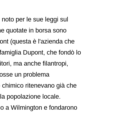
È noto per le sue leggi sul
ane quotate in borsa sono
pont (questa è l'azienda che
 famiglia Dupont, che fondò lo
tori, ma anche filantropi,
 fosse un problema
to chimico ritenevano già che
lla popolazione locale.
no a Wilmington e fondarono