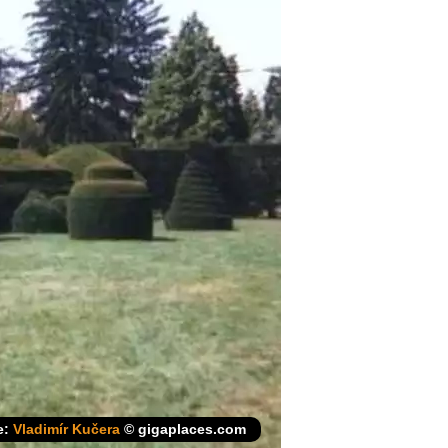
e:
Vladimír Kučera
© gigaplaces.com