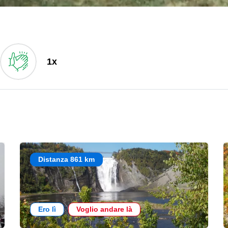
1x
Distanza 861 km
Ero lì
Voglio andare là