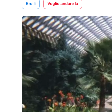
Ero lì
Voglio andare là