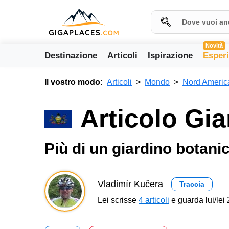
Novità
Destinazione
Articoli
Ispirazione
Esper
Il vostro modo:
Articoli
Mondo
Nord Americ
Articolo Gi
Più di un giardino botani
Vladimír Kučera
Traccia
Lei scrisse
4 articoli
e guarda lui/lei 