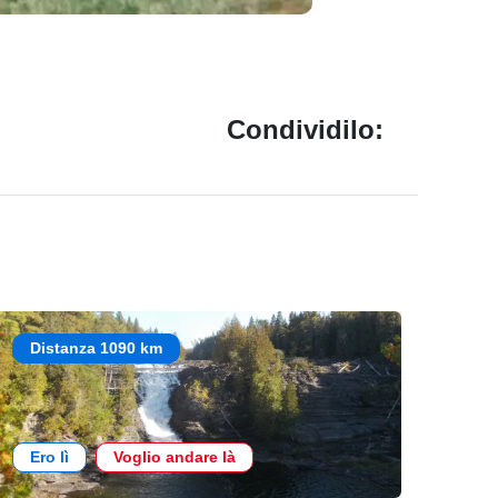
Condividilo:
Distanza 1090 km
Ero lì
Voglio andare là