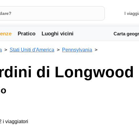
I viaggi
ienze
Pratico
Luoghi vicini
Carta geogr
a
Stati Uniti d'America
Pennsylvania
ardini di Longwood
co
2 i viaggiatori