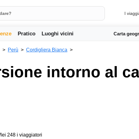
I viaggi
ienze
Pratico
Luoghi vicini
Carta geogr
Perù
Cordigliera Bianca
rsione intorno al 
lei 248 i viaggiatori