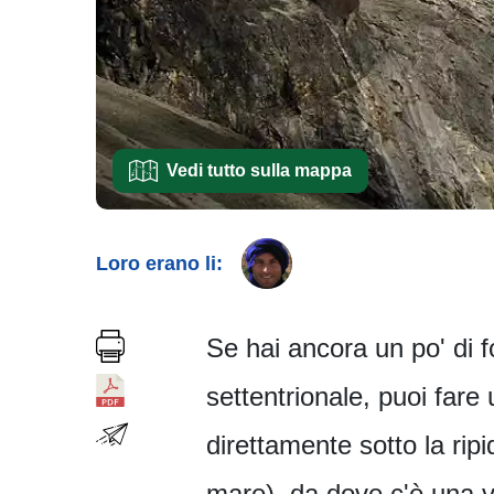
Vedi tutto sulla mappa
Loro erano li:
Se hai ancora un po' di 
settentrionale, puoi far
direttamente sotto la ri
mare), da dove c'è una v