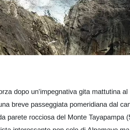
forza dopo un'impegnativa gita mattutina 
e una breve passeggiata pomeridiana dal c
pida parete rocciosa del Monte Tayapampa (5
ista interessante non solo di Alpamayo ma