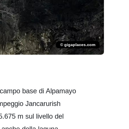
© gigaplaces.com
al campo base di Alpamayo
ampeggio Jancarurish
.675 m sul livello del
 anche della laguna