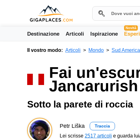
Novità
Destinazione
Articoli
Ispirazione
Esper
Il vostro modo:
Articoli
Mondo
Sud America
Fai un'escu
Jancarurish
Sotto la parete di roccia
Petr Liška
Traccia
Lei scrisse
2517 articoli
e guarda lui/