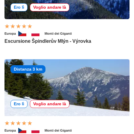
Ero lì
Voglio andare là
Europa
Monti dei Giganti
Escursione Špindlerův Mlýn - Výrovka
Distanza 3 km
Ero lì
Voglio andare là
Europa
Monti dei Giganti