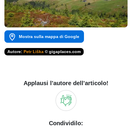
Mostra sulla mappa di Google
Autore:
Petr Liška
© gigaplaces.com
Applausi l'autore dell'articolo!
Condividilo: