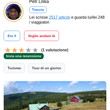
Petr Liška
Traccia
Lei scrisse
2517 articoli
e guarda lui/lei 248
i viaggiatori
Ero lì
Voglio andare là
(1 valutazione)
Invia una recensione
Turismo
Tour di un giorno