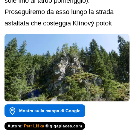
sole fino al tardo pomeriggio).
Proseguiremo da esso lungo la strada
asfaltata che costeggia Klínový potok
Mostra sulla mappa di Google
Autore:
Petr Liška
© gigaplaces.com