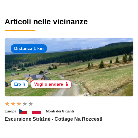
Articoli nelle vicinanze
Distanza 1 km
Ero lì
Voglio andare là
Europa
Monti dei Giganti
Escursione Strážné - Cottage Na Rozcestí