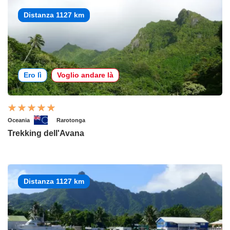
Distanza 1127 km
Ero lì
Voglio andare là
Oceania
Rarotonga
Trekking dell'Avana
Distanza 1127 km