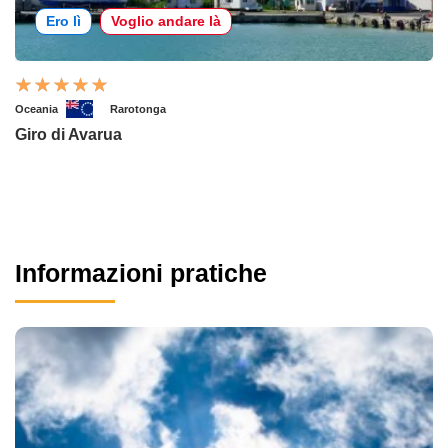
Ero lì
Voglio andare là
Oceania
Rarotonga
Giro di Avarua
Informazioni pratiche