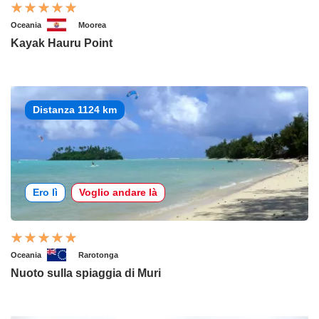
Oceania
Moorea
Kayak Hauru Point
Distanza 1124 km
Ero lì
Voglio andare là
Oceania
Rarotonga
Nuoto sulla spiaggia di Muri