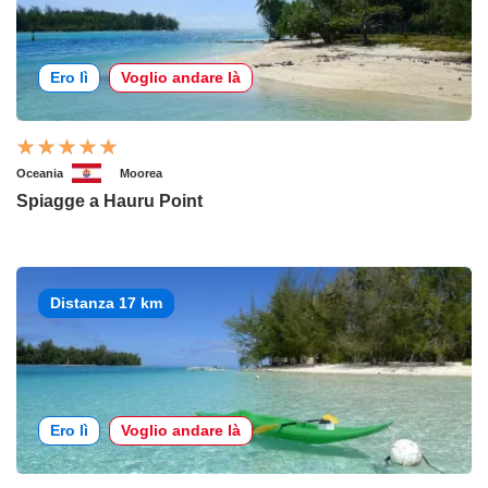
Ero lì
Voglio andare là
Oceania
Moorea
Spiagge a Hauru Point
Distanza 17 km
Ero lì
Voglio andare là