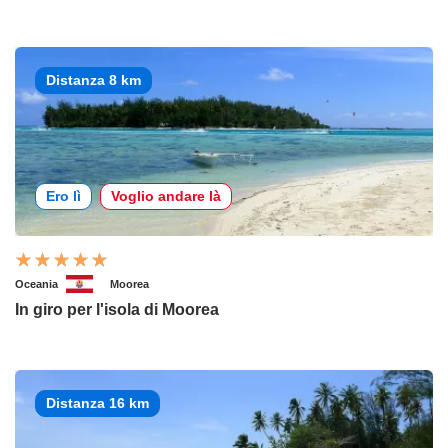
Distanza 8 km
Ero lì
Voglio andare là
Oceania
Moorea
In giro per l'isola di Moorea
Distanza 16 km