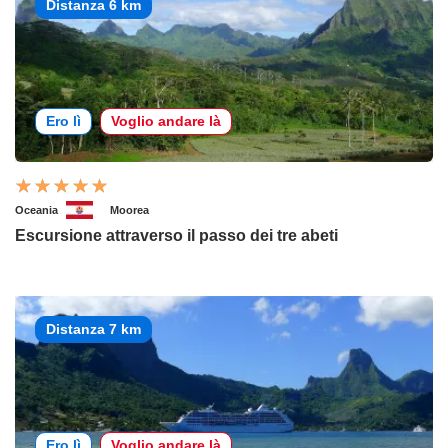
Distanza 6 km
Ero lì
Voglio andare là
Oceania
Moorea
Escursione attraverso il passo dei tre abeti
Distanza 7 km
Ero lì
Voglio andare là