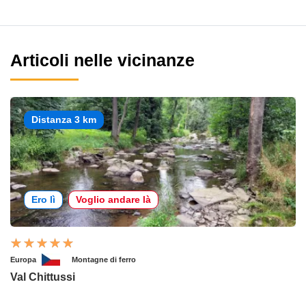
Articoli nelle vicinanze
Distanza 3 km
Ero lì
Voglio andare là
Europa
Montagne di ferro
Val Chittussi