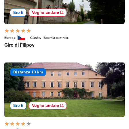
Ero lì
Voglio andare là
Europa
Ciaslav
Boemia centrale
Giro di Filipov
Distanza 13 km
Ero lì
Voglio andare là