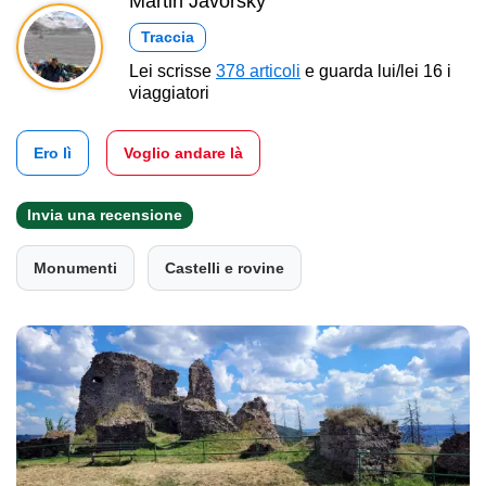
Martin Javorský
Traccia
Lei scrisse
378 articoli
e guarda lui/lei 16 i
viaggiatori
Ero lì
Voglio andare là
Invia una recensione
Monumenti
Castelli e rovine