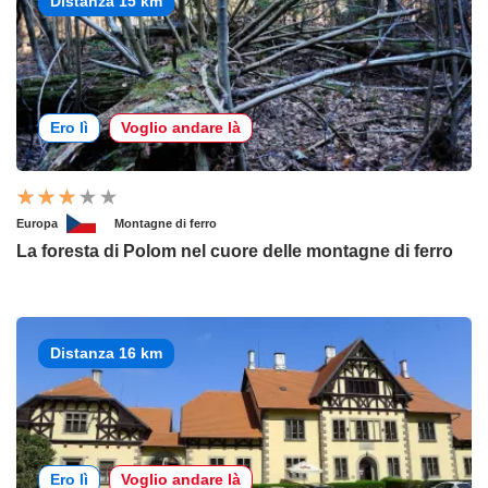
Distanza 15 km
Ero lì
Voglio andare là
Europa
Montagne di ferro
La foresta di Polom nel cuore delle montagne di ferro
Distanza 16 km
Ero lì
Voglio andare là