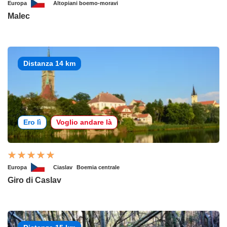
Europa
Altopiani boemo-moravi
Malec
Distanza 14 km
Ero lì
Voglio andare là
Europa
Ciaslav
Boemia centrale
Giro di Caslav