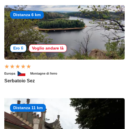
Distanza 6 km
Ero lì
Voglio andare là
Europa
Montagne di ferro
Serbatoio Sez
Distanza 11 km