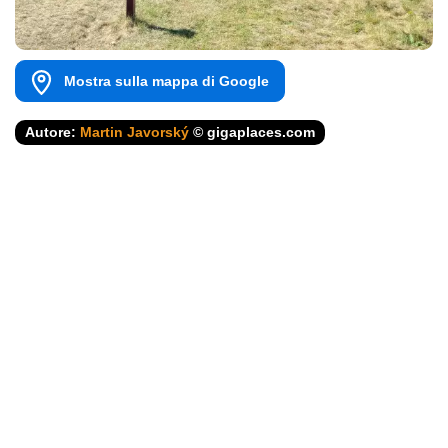
Mostra sulla mappa di Google
Autore:
Martin Javorský
© gigaplaces.com