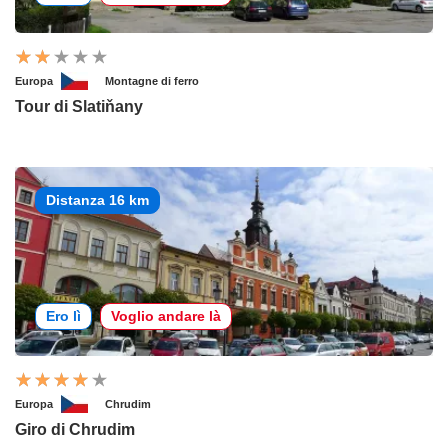
Europa
Montagne di ferro
Tour di Slatiňany
Distanza 16 km
Ero lì
Voglio andare là
Europa
Chrudim
Giro di Chrudim