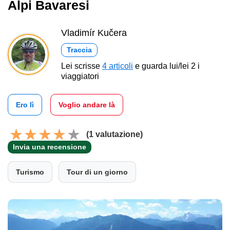
Alpi Bavaresi
Vladimír Kučera
Traccia
Lei scrisse
4 articoli
e guarda lui/lei 2 i
viaggiatori
Ero lì
Voglio andare là
(1 valutazione)
Invia una recensione
Turismo
Tour di un giorno