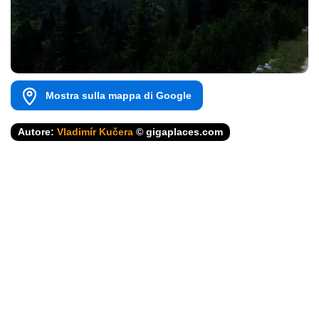
Mostra sulla mappa di Google
Autore:
Vladimír Kučera
© gigaplaces.com