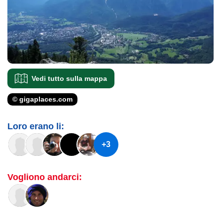
Vedi tutto sulla mappa
© gigaplaces.com
Loro erano li:
+3
Vogliono andarci: