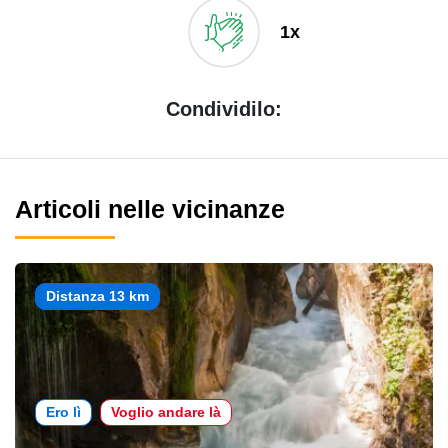
1x
Condividilo:
Articoli nelle vicinanze
Distanza 13 km
Ero lì
Voglio andare là