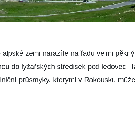
 alpské zemi narazíte na řadu velmi pěknýc
nou do lyžařských středisek pod ledovec. 
ilniční průsmyky, kterými v Rakousku můžet