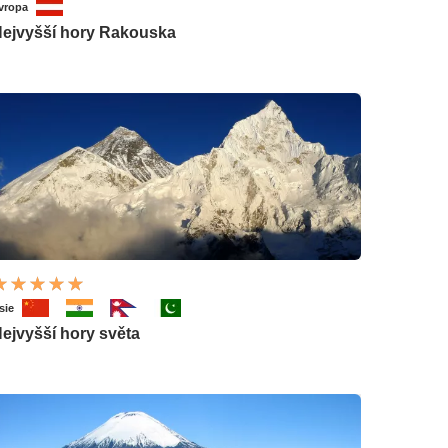
vropa
ejvyšší hory Rakouska
sie
ejvyšší hory světa