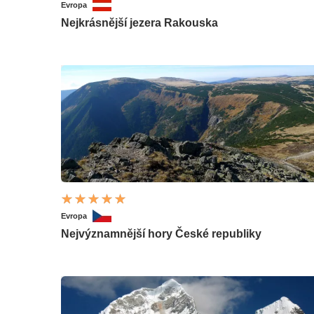
Evropa
Nejkrásnější jezera Rakouska
Evropa
Nejvýznamnější hory České republiky