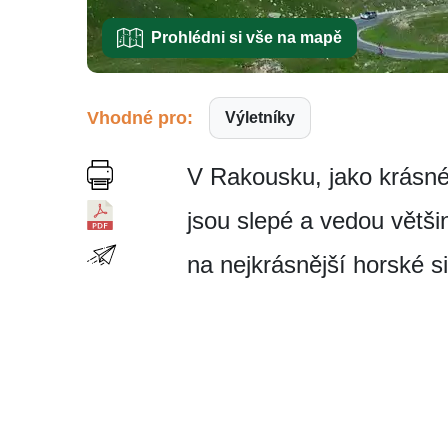
Prohlédni si vše na mapě
Vhodné pro:
Výletníky
V Rakousku, jako krásné
jsou slepé a vedou větši
na nejkrásnější horské s