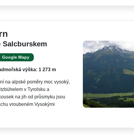
rn
e Salcburskem
Google Mapy
dmořská výška: 1 273 m
ní na alpské poměry moc vysoký,
Kitzbühelem v Tyrolsku a
 kousek na jih od průsmyku jsou
zachu vroubeném Vysokými