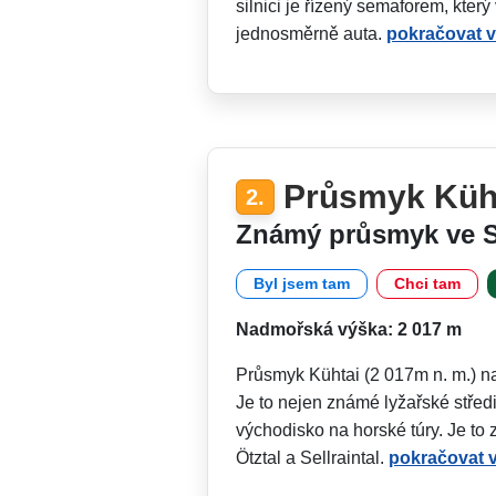
silnici je řízený semaforem, kter
jednosměrně auta.
pokračovat v
Průsmyk Küh
2.
Známý průsmyk ve S
Byl jsem tam
Chci tam
Nadmořská výška: 2 017 m
Průsmyk Kühtai (2 017m n. m.) n
Je to nejen známé lyžařské středi
východisko na horské túry. Je to 
Ötztal a Sellraintal.
pokračovat v