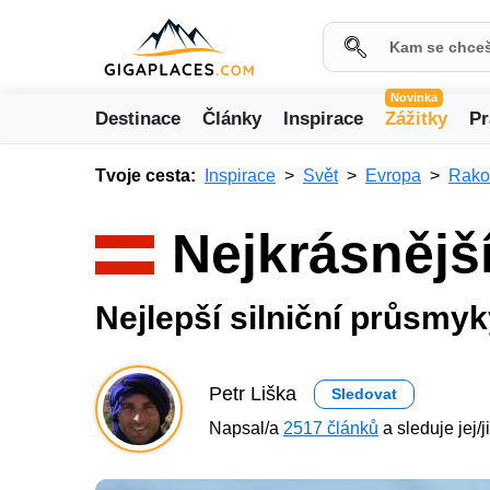
Novinka
Destinace
Články
Inspirace
Zážitky
Pr
Tvoje cesta:
Inspirace
Svět
Evropa
Rako
Nejkrásnějš
Nejlepší silniční průsmy
Petr Liška
Sledovat
Napsal/a
2517 článků
a sleduje jej/