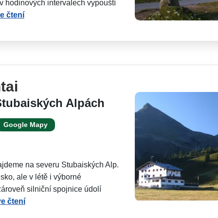
ý v hodinových intervalech vypouští
e čtení
tai
tubaiských Alpách
Google Mapy
ajdeme na severu Stubaiských Alp.
sko, ale v létě i výborné
zároveň silniční spojnice údolí
e čtení