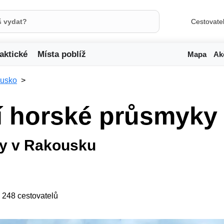
Cestovate
aktické
Místa poblíž
Mapa
Ak
usko
í horské průsmyky
ky v Rakousku
ji 248 cestovatelů