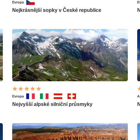
Evropa
E
Nejkrásnější sopky v České republice
N
Evropa
A
Nejvyšší alpské silniční průsmyky
N