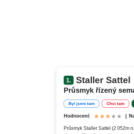
Staller Sattel
1.
Průsmyk řízený sem
Byl jsem tam
Chci tam
Hodnocení:
|
Na
Průsmyk Staller Sattel (2 052m n.