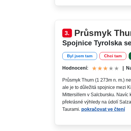
Průsmyk Thu
3.
Spojnice Tyrolska s
Byl jsem tam
Chci tam
Hodnocení:
|
Na
Průsmyk Thurn (1 273m n. m.) ne
ale je to důležitá spojnice mezi 
Mittersillem v Salcbursku. Navíc
překrásné výhledy na údolí Sal
Taurami.
pokračovat ve čtení