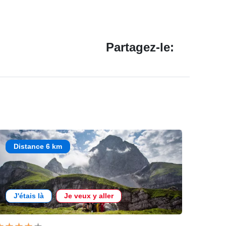
Partagez-le:
Distance 6 km
J'étais là
Je veux y aller