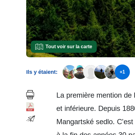
Tout voir sur la carte
Ils y étaient:
+1
La première mention de la
et inférieure. Depuis 18
Mangartské sedlo. C'est l
à la fin des années 30 pa