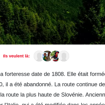
Ils veulent là:
 forteresse date de 1808. Elle était formée
80, il a été abandonné. La route continue d
a route la plus haute de Slovénie. Ancienne
r l'Italie, qui a été modifiée dans les anné