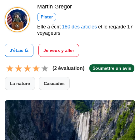
Martin Gregor
Pister
Elle a écrit
180 des articles
et le regarde 17
voyageurs
J'étais là
Je veux y aller
(2 évaluation)
Soumettre un avis
La nature
Cascades