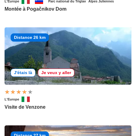
L'Europe
Parc national du Triglav
Alpes Juliennes
Montée à Pogačnikov Dom
Distance 26 km
J'étais là
Je veux y aller
L'Europe
Visite de Venzone
Distance 27 km