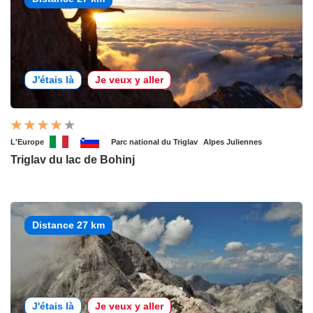
J'étais là
Je veux y aller
L'Europe
Parc national du Triglav
Alpes Juliennes
Triglav du lac de Bohinj
Distance 27 km
J'étais là
Je veux y aller