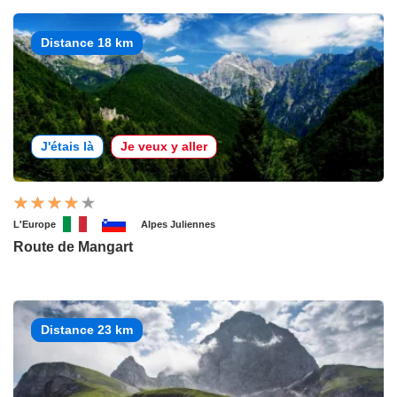
Distance 18 km
J'étais là
Je veux y aller
L'Europe
Alpes Juliennes
Route de Mangart
Distance 23 km