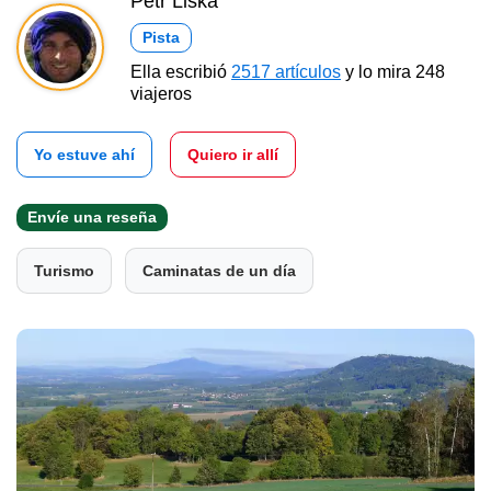
Petr Liška
Pista
Ella escribió
2517 artículos
y lo mira 248
viajeros
Yo estuve ahí
Quiero ir allí
Envíe una reseña
Turismo
Caminatas de un día