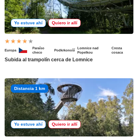
Yo estuve ahí
Quiero ir allí
Paraíso
Lomnice nad
Cresta
Europa
Podkrkonoší
checo
Popelkou
cosaca
Subida al trampolín cerca de Lomnice
Distancia 1 km
Yo estuve ahí
Quiero ir allí