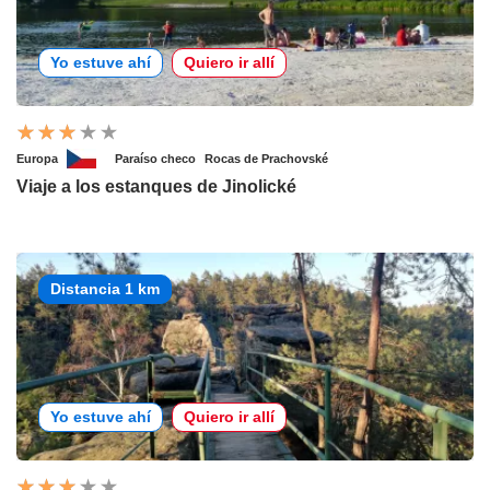
Yo estuve ahí
Quiero ir allí
Europa
Paraíso checo
Rocas de Prachovské
Viaje a los estanques de Jinolické
Distancia 1 km
Yo estuve ahí
Quiero ir allí