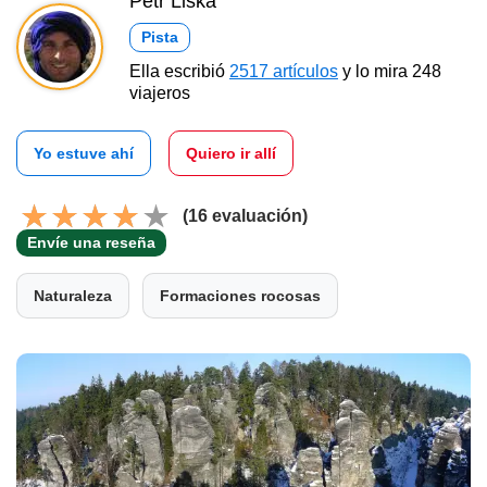
Petr Liška
Pista
Ella escribió
2517 artículos
y lo mira 248
viajeros
Yo estuve ahí
Quiero ir allí
(16 evaluación)
Envíe una reseña
Naturaleza
Formaciones rocosas