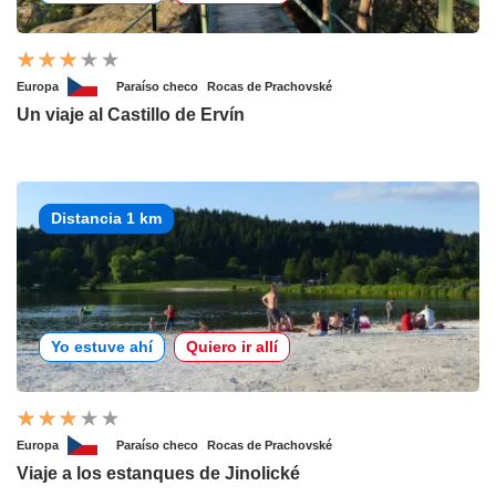
Europa
Paraíso checo
Rocas de Prachovské
Un viaje al Castillo de Ervín
Distancia 1 km
Yo estuve ahí
Quiero ir allí
Europa
Paraíso checo
Rocas de Prachovské
Viaje a los estanques de Jinolické