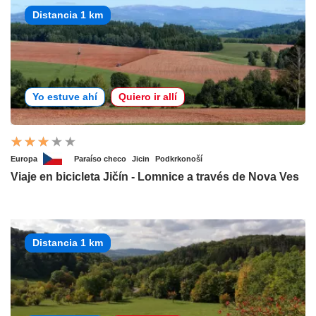
Distancia 1 km
Yo estuve ahí
Quiero ir allí
Europa
Paraíso checo
Jicin
Podkrkonoší
Viaje en bicicleta Jičín - Lomnice a través de Nova Ves
Distancia 1 km