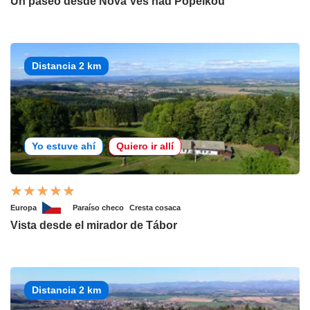
Un paseo desde Nová Ves nad Popelkou
Distancia 2 km
Yo estuve ahí
Quiero ir allí
Europa
Paraíso checo
Cresta cosaca
Vista desde el mirador de Tábor
Distancia 2 km