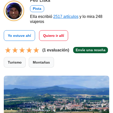
Petr Liška
Pista
Ella escribió
2517 artículos
y lo mira 248
viajeros
Yo estuve ahí
Quiero ir allí
(1 evaluación)
Envíe una reseña
Turismo
Montañas