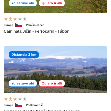
Yo estuve ahí
Quiero ir allí
Europa
Paraíso checo
Caminata Jičín - Ferrocarril - Tábor
Distancia 2 km
Yo estuve ahí
Quiero ir allí
Europa
Podkrkonoší