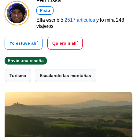
Petr Liška
Pista
Ella escribió
2517 artículos
y lo mira 248
viajeros
Yo estuve ahí
Quiero ir allí
Envíe una reseña
Turismo
Escalando las montañas