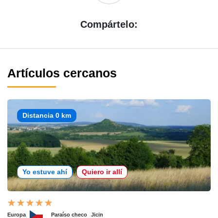
Compártelo:
Artículos cercanos
Distancia 0 km
Yo estuve ahí
Quiero ir allí
Europa
Paraíso checo
Jicin