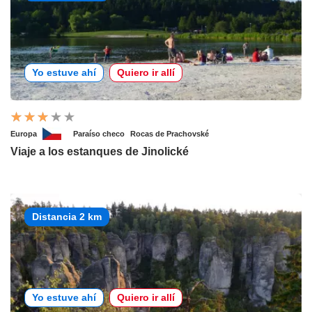
Yo estuve ahí
Quiero ir allí
Europa
Paraíso checo
Rocas de Prachovské
Viaje a los estanques de Jinolické
Distancia 2 km
Yo estuve ahí
Quiero ir allí