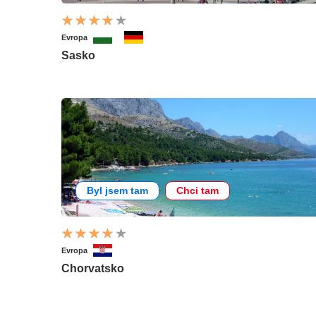
Evropa
Sasko
Byl jsem tam
Chci tam
Evropa
Chorvatsko