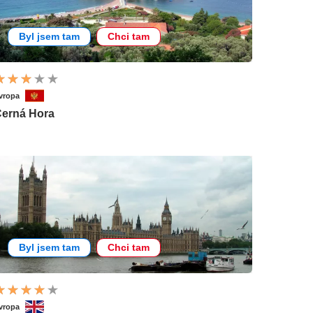
Byl jsem tam
Chci tam
vropa
erná Hora
Byl jsem tam
Chci tam
vropa