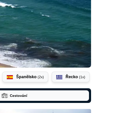
Španělsko
Řecko
(2x)
(1x)
Cestování