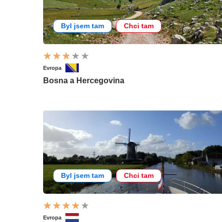
Byl jsem tam
Chci tam
Evropa
Bosna a Hercegovina
Byl jsem tam
Chci tam
Evropa