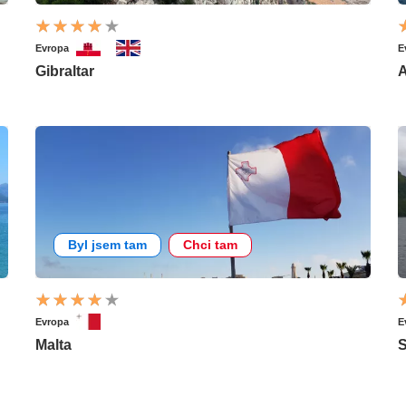
Evropa
E
Gibraltar
A
Byl jsem tam
Chci tam
Evropa
E
Malta
S