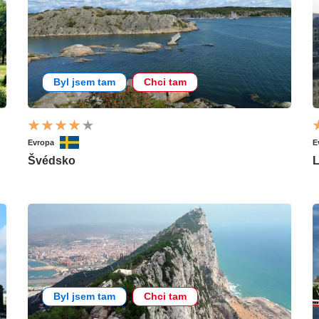
Byl jsem tam
Chci tam
Evropa
E
Švédsko
Byl jsem tam
Chci tam