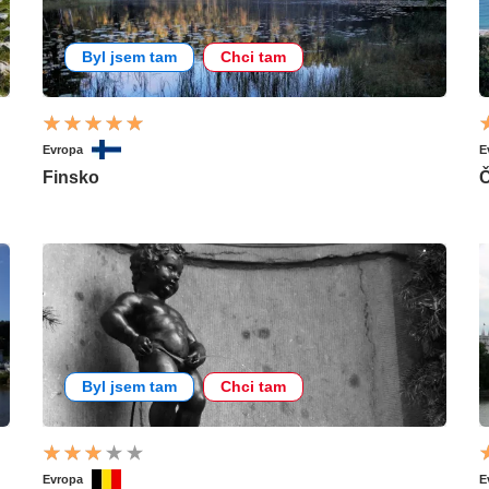
Byl jsem tam
Chci tam
Evropa
E
Finsko
Č
Byl jsem tam
Chci tam
Evropa
E