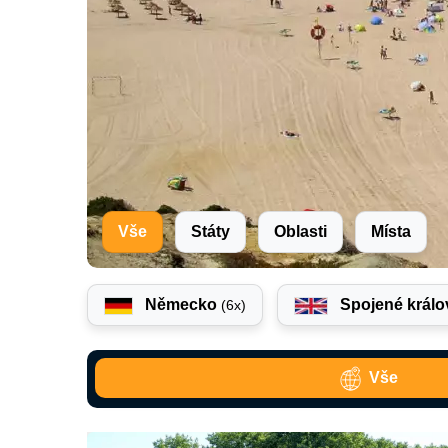
Vše
Státy
Oblasti
Místa
Německo
Spojené králo
(6x)
Vše