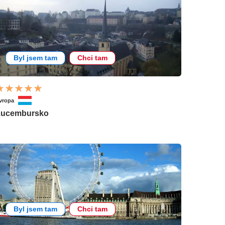
Byl jsem tam
Chci tam
vropa
Lucembursko
Byl jsem tam
Chci tam