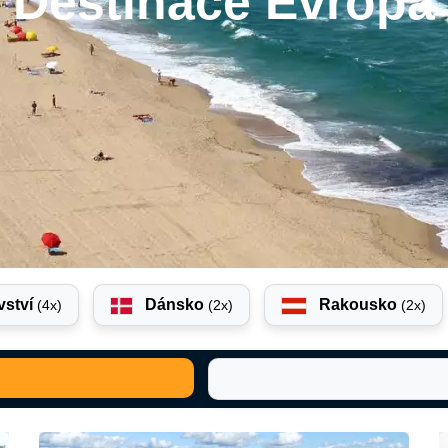
Destinace Evropa
vství
Dánsko
Rakousko
(4x)
(2x)
(2x)