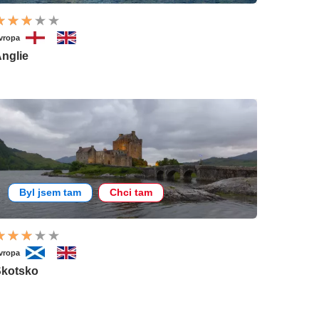
vropa
nglie
Byl jsem tam
Chci tam
vropa
kotsko