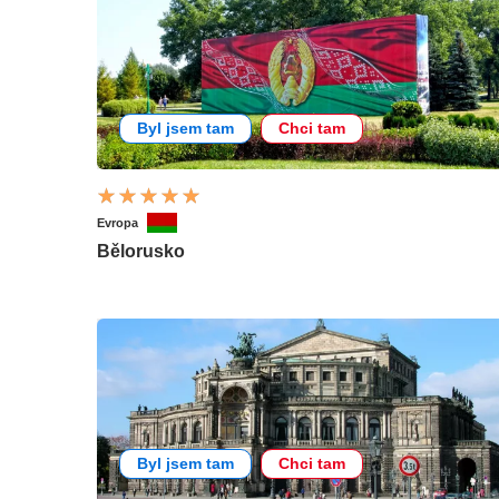
Byl jsem tam
Chci tam
Evropa
Bělorusko
Byl jsem tam
Chci tam