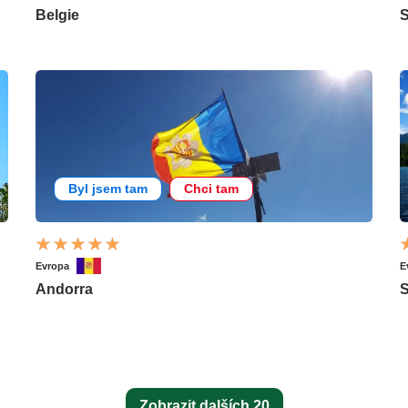
Belgie
S
Byl jsem tam
Chci tam
Evropa
E
Andorra
S
Zobrazit dalších 20