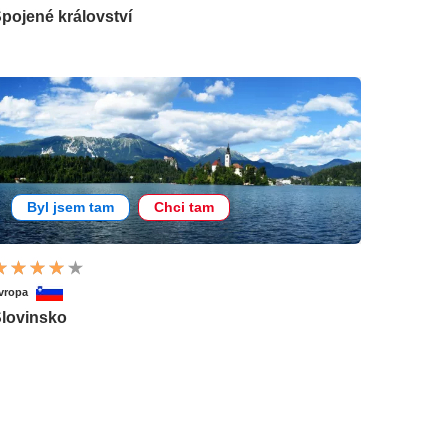
pojené království
Byl jsem tam
Chci tam
vropa
lovinsko