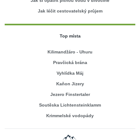
Jak si opatřit pitnou vodu v divočine
Jak léčit cestovatelský průjem
Top místa
Kilimandžáro - Uhuru
Pravčická brána
Vyhlídka Máj
Kaňon Jizery
Jezero Finstertaler
Soutěska Lichtensteinklamm
Krimmelské vodopády