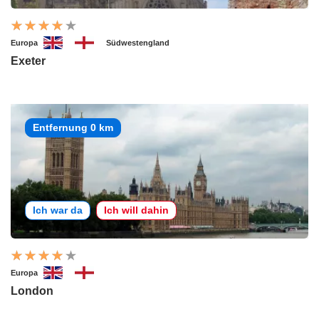
Europa
Südwestengland
Exeter
Entfernung 0 km
Ich war da
Ich will dahin
Europa
London