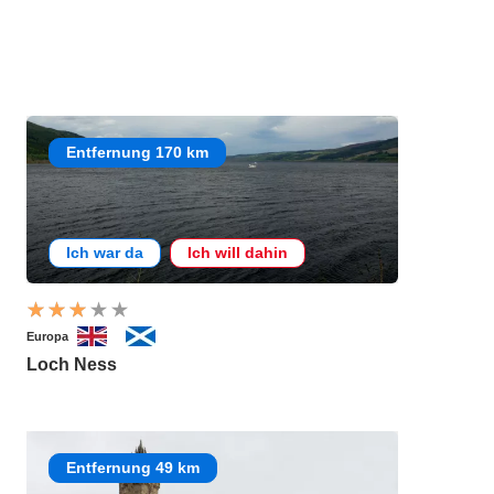
Entfernung 170 km
Ich war da
Ich will dahin
Europa
Loch Ness
Entfernung 49 km