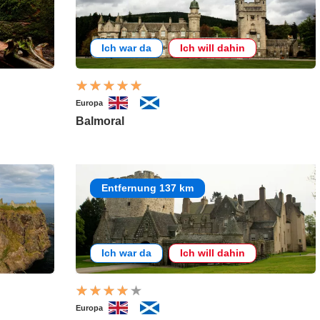
Ich war da
Ich will dahin
Europa
Balmoral
Entfernung 137 km
Ich war da
Ich will dahin
Europa