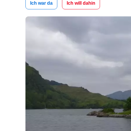
Ich war da
Ich will dahin