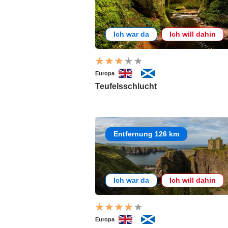
Ich war da
Ich will dahin
Europa
Teufelsschlucht
Entfernung 126 km
Ich war da
Ich will dahin
Europa