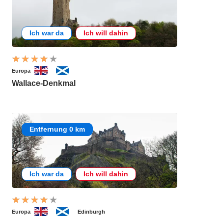
Ich war da
Ich will dahin
Europa
Wallace-Denkmal
Entfernung 0 km
Ich war da
Ich will dahin
Europa
Edinburgh