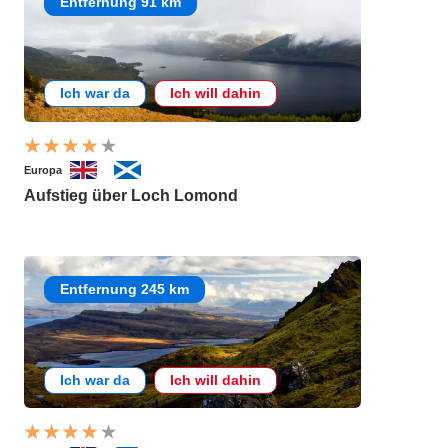
Entfernung 91 km
Ich war da
Ich will dahin
Europa
Aufstieg über Loch Lomond
Entfernung 245 km
Ich war da
Ich will dahin