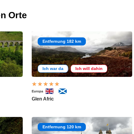
n Orte
Entfernung 182 km
Ich war da
Ich will dahin
Europa
Glen Afric
Entfernung 120 km