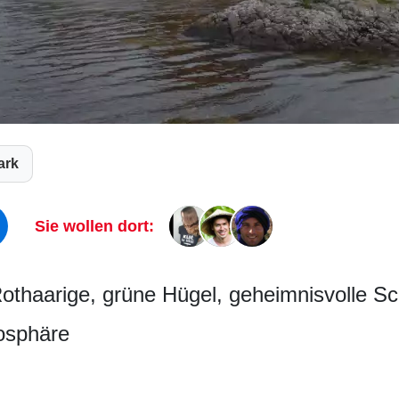
ark
Sie wollen dort:
othaarige, grüne Hügel, geheimnisvolle Sc
osphäre