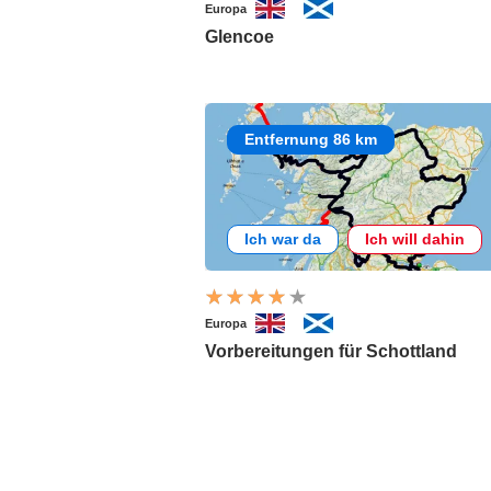
Europa
Glencoe
Entfernung 86 km
Ich war da
Ich will dahin
Europa
Vorbereitungen für Schottland