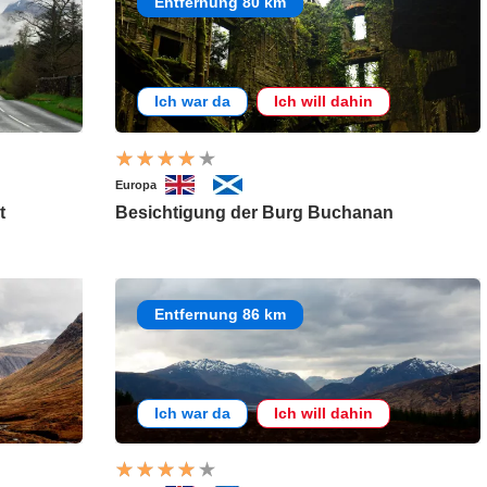
Entfernung 80 km
Ich war da
Ich will dahin
Europa
t
Besichtigung der Burg Buchanan
Entfernung 86 km
Ich war da
Ich will dahin