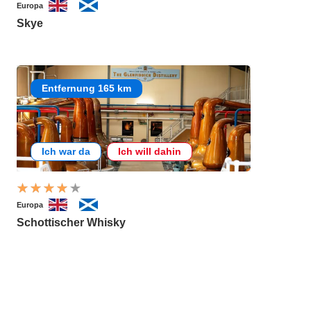
Europa
Skye
Entfernung 165 km
Ich war da
Ich will dahin
Europa
Schottischer Whisky