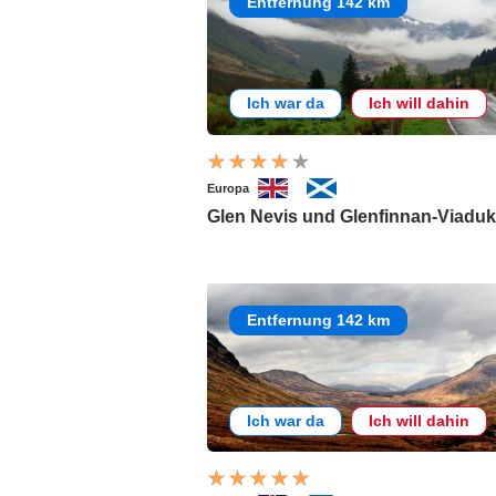
Entfernung 142 km
Ich war da
Ich will dahin
Europa
Glen Nevis und Glenfinnan-Viaduk
Entfernung 142 km
Ich war da
Ich will dahin