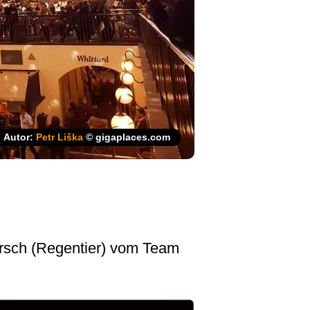
Autor:
Petr Liška
© gigaplaces.com
rsch (Regentier) vom Team