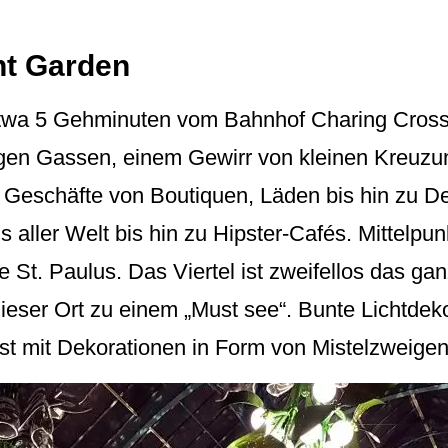
nt Garden
twa 5 Gehminuten vom Bahnhof Charing Cross 
ngen Gassen, einem Gewirr von kleinen Kreuz
e Geschäfte von Boutiquen, Läden bis hin zu D
 aller Welt bis hin zu Hipster-Cafés. Mittelpu
he St. Paulus. Das Viertel ist zweifellos das g
dieser Ort zu einem „Must see“. Bunte Lichtdek
ist mit Dekorationen in Form von Mistelzweige