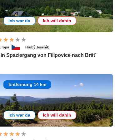
Ich war da
Ich will dahin
uropa
Hrubý Jeseník
in Spaziergang von Filipovice nach Bršť
Entfernung 14 km
Ich war da
Ich will dahin