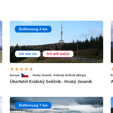
Entfernung 2 km
Ich war da
Ich will dahin
Europa
Hrubý Jeseník
Králický Sněžník (Berge)
E
Überfahrt Králický Sněžník - Hrubý Jeseník
A
Entfernung 7 km