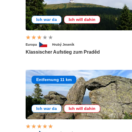
Ich war da
Ich will dahin
Europa
Hrubý Jeseník
Klassischer Aufstieg zum Praděd
Entfernung 11 km
Ich war da
Ich will dahin