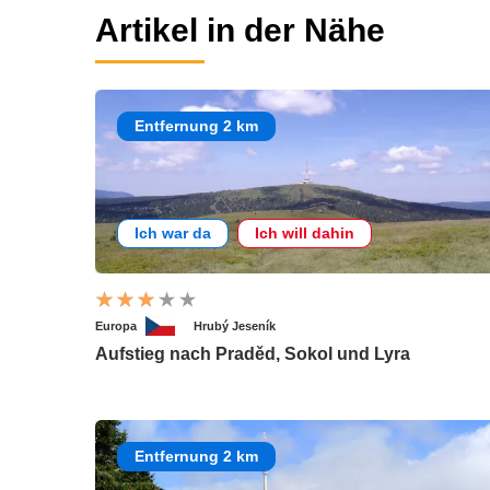
Artikel in der Nähe
Entfernung 2 km
Ich war da
Ich will dahin
Europa
Hrubý Jeseník
Aufstieg nach Praděd, Sokol und Lyra
Entfernung 2 km