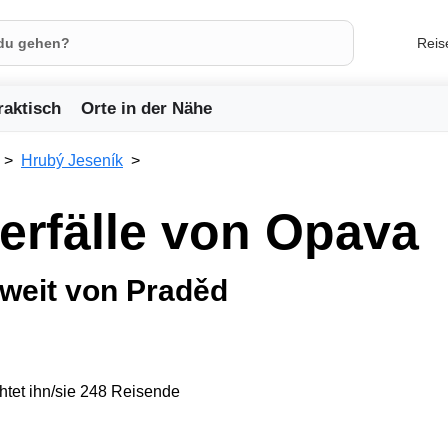
Reis
raktisch
Orte in der Nähe
Hrubý Jeseník
rfälle von Opava
weit von Praděd
tet ihn/sie 248 Reisende