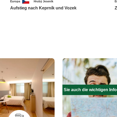
Europa
Hrubý Jeseník
E
Aufstieg nach Keprník und Vozek
Z
Füllen Sie auch die wichtigen Inf