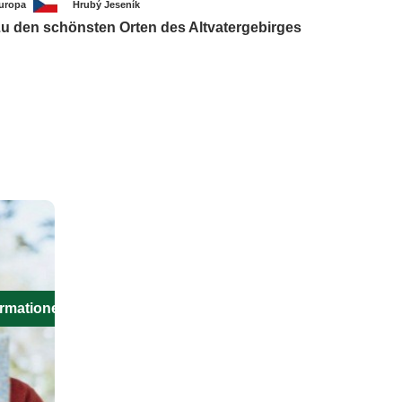
uropa
Hrubý Jeseník
u den schönsten Orten des Altvatergebirges
ormationen aus