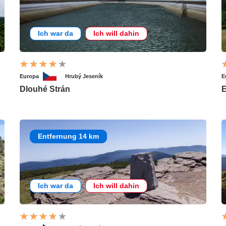
Ich war da
Ich will dahin
Europa
Hrubý Jeseník
E
Dlouhé Strán
E
Entfernung 14 km
Ich war da
Ich will dahin