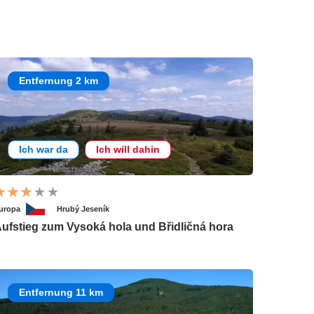
Entfernung 2 km
Ich war da
Ich will dahin
uropa
Hrubý Jeseník
ufstieg zum Vysoká hola und Břidličná hora
Entfernung 11 km