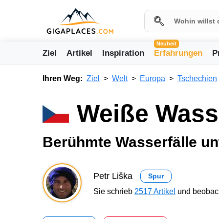
Neuheit
Ziel
Artikel
Inspiration
Erfahrungen
P
Ihren Weg:
Ziel
Welt
Europa
Tschechien
Weiße Wasse
Berühmte Wasserfälle un
Petr Liška
Spur
Sie schrieb
2517 Artikel
und beobach