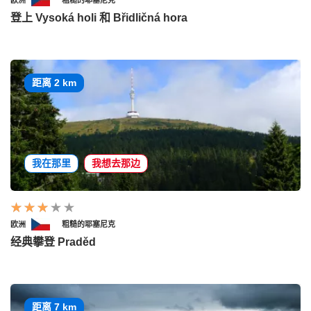
登上 Vysoká holi 和 Břidličná hora
距离 2 km
我在那里
我想去那边
欧洲
粗糙的耶塞尼克
经典攀登 Praděd
距离 7 km