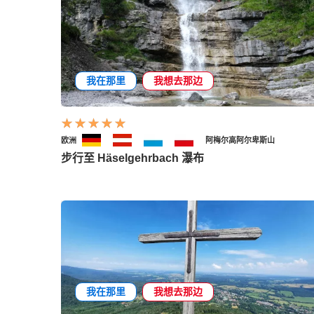
我在那里
我想去那边
欧洲
阿梅尔高阿尔卑斯山
步行至 Häselgehrbach 瀑布
我在那里
我想去那边