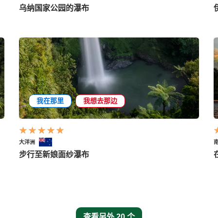
乌纳国家公园的瀑布
我在那里
我想去那边
大洋洲
步行至新娘面纱瀑布
查看另外 20 个