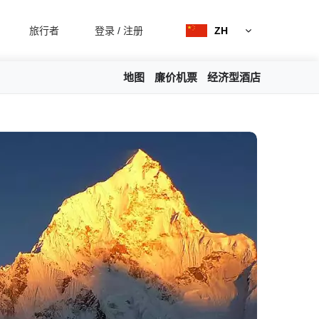
旅行者
登录
/
注册
ZH
地图
廉价机票
经济型酒店