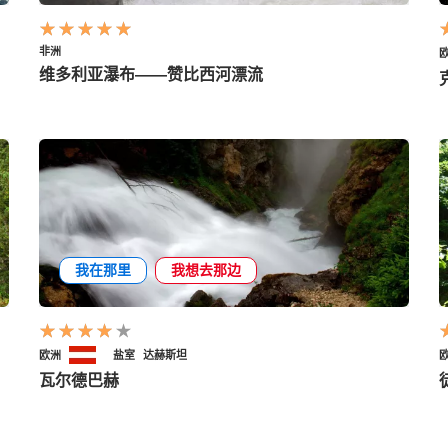
非洲
维多利亚瀑布——赞比西河漂流
我在那里
我想去那边
欧洲
盐室
达赫斯坦
瓦尔德巴赫