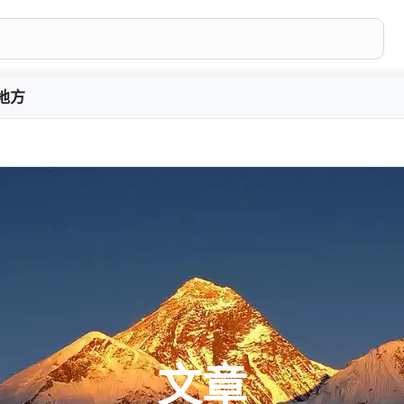
地方
文章