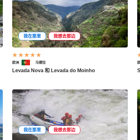
我在那里
我想去那边
欧洲
马德拉
Levada Nova 和 Levada do Moinho
我在那里
我想去那边