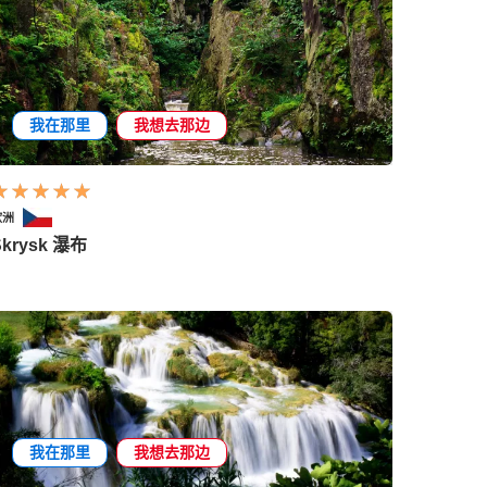
我在那里
我想去那边
欧洲
Skrysk 瀑布
我在那里
我想去那边