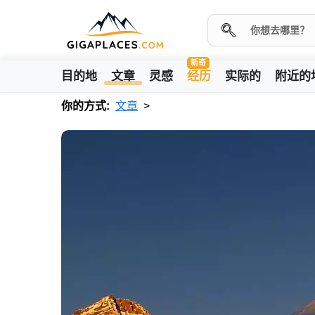
新奇
目的地
文章
灵感
经历
实际的
附近的
你的方式:
文章