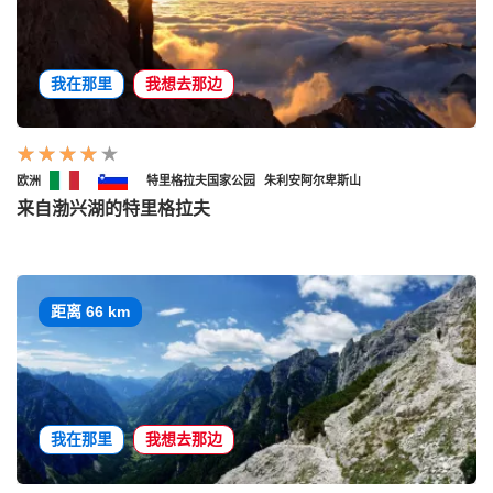
我在那里
我想去那边
欧洲
特里格拉夫国家公园
朱利安阿尔卑斯山
来自渤兴湖的特里格拉夫
距离 66 km
我在那里
我想去那边