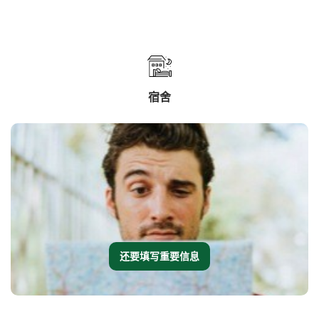
宿舍
还要填写重要信息