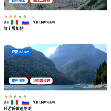
我在那里
我想去那边
欧洲
朱利安阿尔卑斯山
登上曼加特
距离 82 km
我在那里
我想去那边
欧洲
朱利安阿尔卑斯山
环游普雷迪尔湖