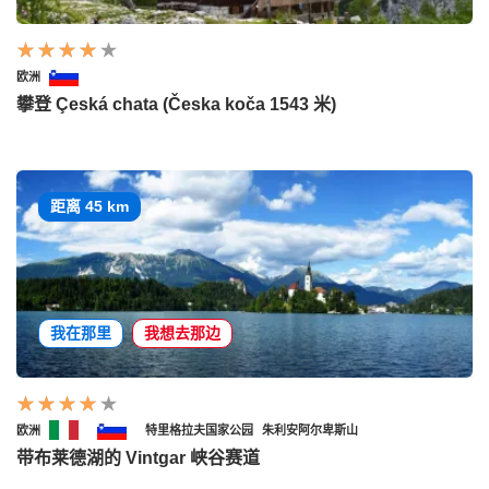
欧洲
攀登 Çeská chata (Česka koča 1543 米)
距离 45 km
我在那里
我想去那边
欧洲
特里格拉夫国家公园
朱利安阿尔卑斯山
带布莱德湖的 Vintgar 峡谷赛道