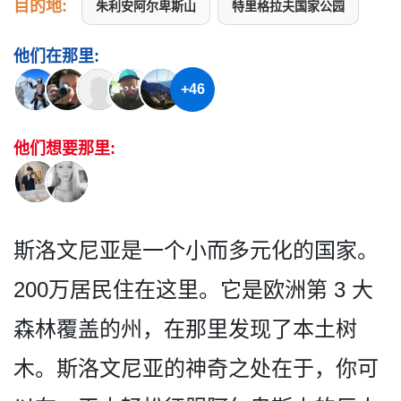
目的地:
朱利安阿尔卑斯山
特里格拉夫国家公园
他们在那里:
+46
他们想要那里:
斯洛文尼亚是一个小而多元化的国家。
200万居民住在这里。它是欧洲第 3 大
森林覆盖的州，在那里发现­了本土树
木。斯洛文尼亚的神奇之处在于，你可