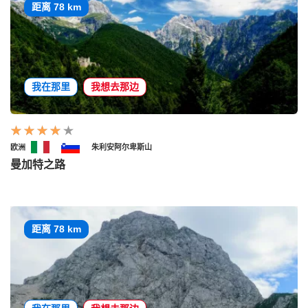
距离 78 km
我在那里
我想去那边
欧洲
朱利安阿尔卑斯山
曼加特之路
距离 78 km