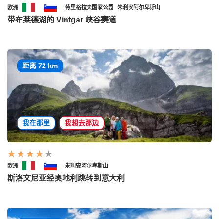
欧洲
特里格拉夫国家公园
朱利安阿尔卑斯山
带布莱德湖的 Vintgar 峡谷赛道
距离 72 km
我在那里
我想去那边
欧洲
朱利安阿尔卑斯山
斯洛文尼亚经奥地利跳转到意大利