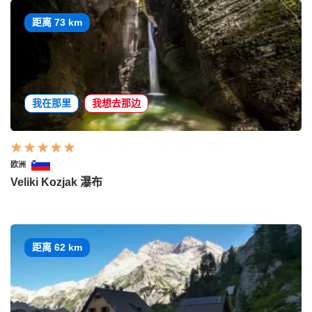
距离 73 km
我在那里
我想去那边
欧洲
Veliki Kozjak 瀑布
距离 62 km