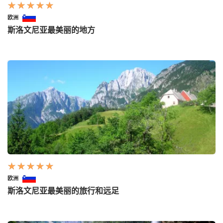
欧洲
斯洛文尼亚最美丽的地方
欧洲
斯洛文尼亚最美丽的旅行和远足