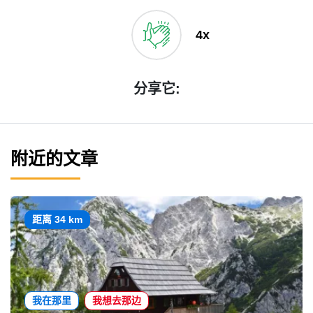
4x
分享它:
附近的文章
距离 34 km
我在那里
我想去那边