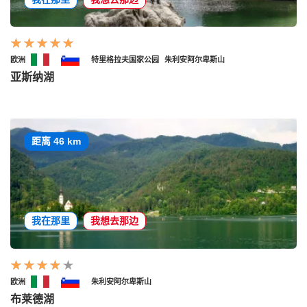
欧洲
特里格拉夫国家公园
朱利安阿尔卑斯山
亚斯纳湖
距离 46 km
我在那里
我想去那边
欧洲
朱利安阿尔卑斯山
布莱德湖