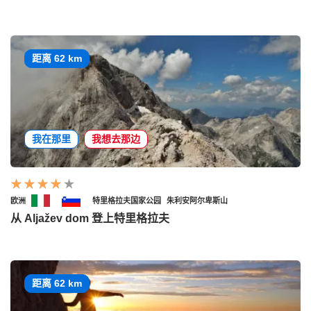
距离 62 km
我在那里
我想去那边
欧洲
特里格拉夫国家公园
朱利安阿尔卑斯山
从 Aljažev dom 登上特里格拉夫
距离 62 km