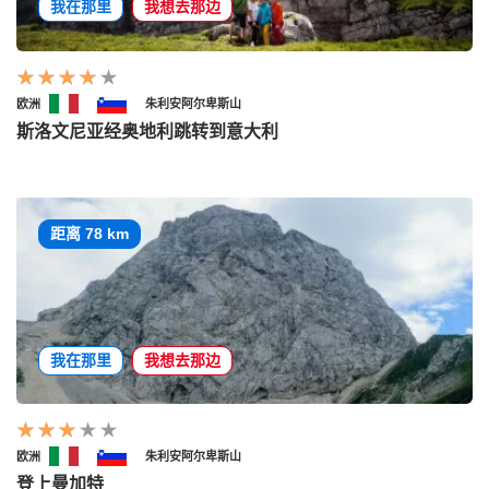
我在那里
我想去那边
欧洲
朱利安阿尔卑斯山
斯洛文尼亚经奥地利跳转到意大利
距离 78 km
我在那里
我想去那边
欧洲
朱利安阿尔卑斯山
登上曼加特