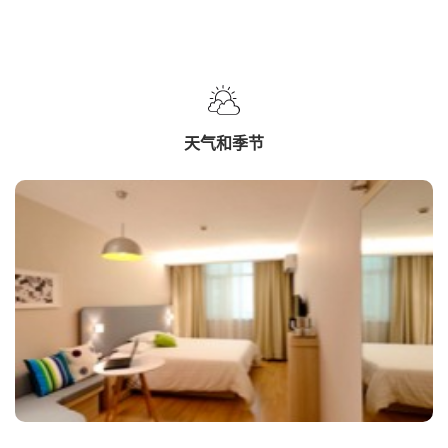
天气和季节