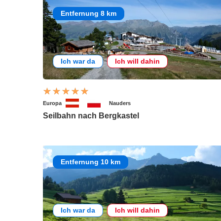
Entfernung 8 km
Ich war da
Ich will dahin
Europa
Nauders
Seilbahn nach Bergkastel
Entfernung 10 km
Ich war da
Ich will dahin