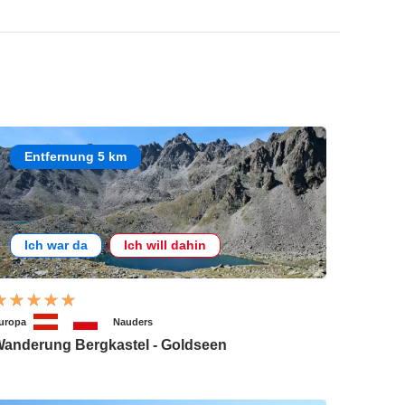
Entfernung 5 km
Ich war da
Ich will dahin
uropa
Nauders
anderung Bergkastel - Goldseen