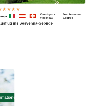
Vinschgau -
Das Sesvenna-
uropa
Vinschgau
Gebirge
usflug ins Sesvenna-Gebirge
ormationen aus