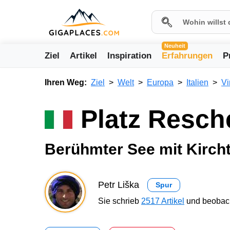
Neuheit
Ziel
Artikel
Inspiration
Erfahrungen
P
Ihren Weg:
Ziel
Welt
Europa
Italien
Vi
Platz Resc
Berühmter See mit Kirch
Petr Liška
Spur
Sie schrieb
2517 Artikel
und beobach