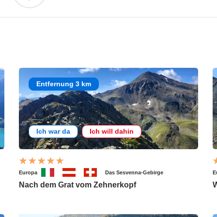
Entfernung 3 km
Ich war da
Ich will dahin
Europa
Das Sesvenna-Gebirge
E
Nach dem Grat vom Zehnerkopf
W