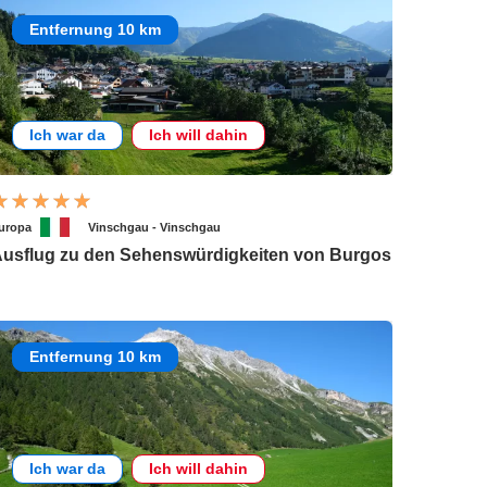
Entfernung 10 km
Ich war da
Ich will dahin
uropa
Vinschgau - Vinschgau
usflug zu den Sehenswürdigkeiten von Burgos
Entfernung 10 km
Ich war da
Ich will dahin