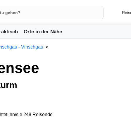
Reis
raktisch
Orte in der Nähe
nschgau - Vinschgau
hensee
turm
tet ihn/sie 248 Reisende