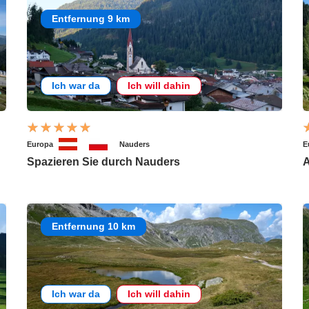
Entfernung 9 km
Ich war da
Ich will dahin
Europa
Nauders
E
Spazieren Sie durch Nauders
A
Entfernung 10 km
Ich war da
Ich will dahin