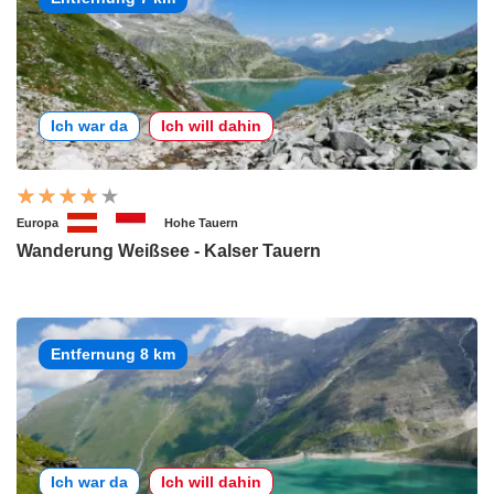
Ich war da
Ich will dahin
Europa
Hohe Tauern
Wanderung Weißsee - Kalser Tauern
Entfernung 8 km
Ich war da
Ich will dahin