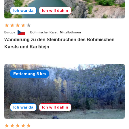
Ich war da
Ich will dahin
Europa
Böhmischer Karst
Mittelböhmen
Wanderung zu den Steinbrüchen des Böhmischen
Karsts und Karlštejn
Entfernung 5 km
Ich war da
Ich will dahin