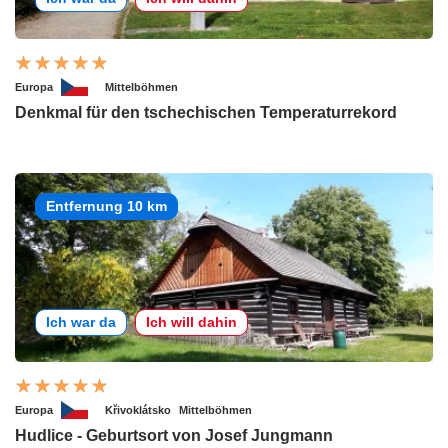
Europa
Mittelböhmen
Denkmal für den tschechischen Temperaturrekord
Entfernung 10 km
Ich war da
Ich will dahin
Europa
Křivoklátsko
Mittelböhmen
Hudlice - Geburtsort von Josef Jungmann