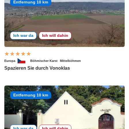
Entfernung 10 km
Ich war da
Ich will dahin
Europa
Böhmischer Karst
Mittelböhmen
Spazieren Sie durch Vonoklas
Entfernung 10 km
Ich war da
Ich will dahin