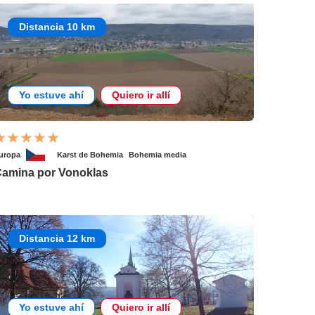
Distancia 10 km
Yo estuve ahí
Quiero ir allí
uropa
Karst de Bohemia
Bohemia media
amina por Vonoklas
Distancia 12 km
Yo estuve ahí
Quiero ir allí