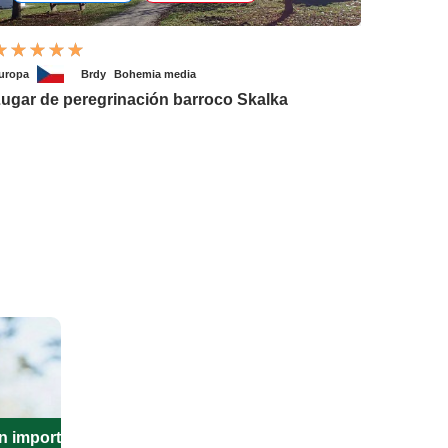
uropa
Brdy
Bohemia media
ugar de peregrinación barroco Skalka
n importante