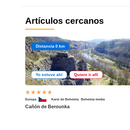
Artículos cercanos
Distancia 0 km
Yo estuve ahí
Quiero ir allí
Europa
Karst de Bohemia
Bohemia media
Cañón de Berounka