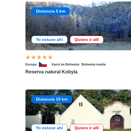
Distancia 5 km
Yo estuve ahí
Quiero ir allí
Europa
Karst de Bohemia
Bohemia media
Reserva natural Kobyla
Distancia 10 km
Yo estuve ahí
Quiero ir allí