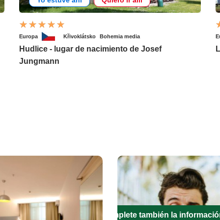
Yo estuve ahí
Quiero ir allí
Europa
Křivoklátsko
Bohemia media
E
Hudlice - lugar de nacimiento de Josef
L
Jungmann
Complete también la informació