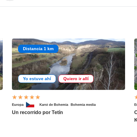
Distancia 1 km
Yo estuve ahí
Quiero ir allí
Europa
Karst de Bohemia
Bohemia media
E
Un recorrido por Tetín
C
K