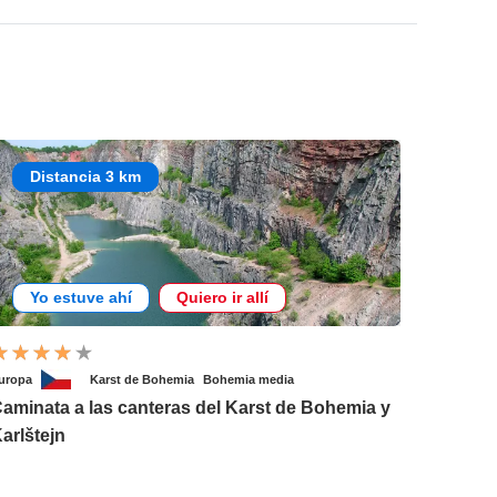
Distancia 3 km
Yo estuve ahí
Quiero ir allí
uropa
Karst de Bohemia
Bohemia media
aminata a las canteras del Karst de Bohemia y
arlštejn