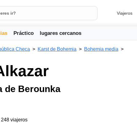
Viajeros
ias
Práctico
lugares cercanos
ública Checa
Karst de Bohemia
Bohemia media
Alkazar
ca de Berounka
a 248 viajeros