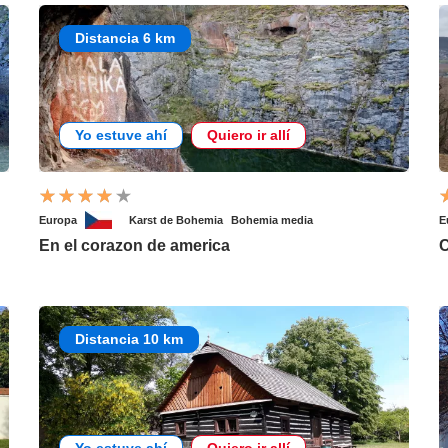
Distancia 6 km
Yo estuve ahí
Quiero ir allí
Europa
Karst de Bohemia
Bohemia media
E
En el corazon de america
C
Distancia 10 km