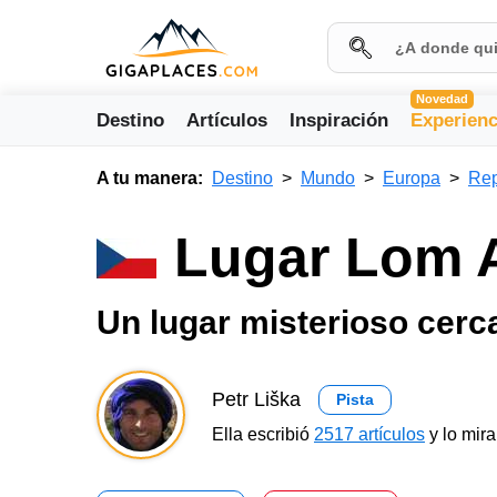
Novedad
Destino
Artículos
Inspiración
Experienc
A tu manera:
Destino
Mundo
Europa
Rep
Lugar Lom 
Un lugar misterioso cer
Petr Liška
Pista
Ella escribió
2517 artículos
y lo mir