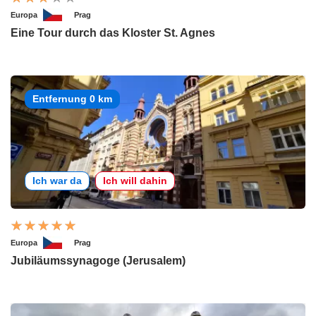
Europa
Prag
Eine Tour durch das Kloster St. Agnes
Entfernung 0 km
Ich war da
Ich will dahin
Europa
Prag
Jubiläumssynagoge (Jerusalem)